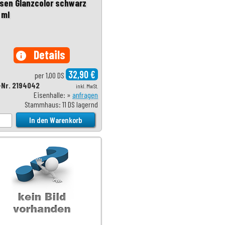
sen Glanzcolor schwarz
 ml
Details
info
32,90 €
per 1,00 DS
-Nr. 2194042
inkl. MwSt.
Eisenhalle: »
anfragen
Stammhaus: 11 DS lagernd