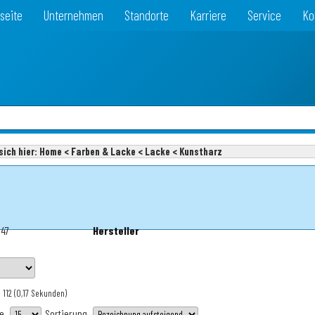
seite
Unternehmen
Standorte
Karriere
Service
Ko
sich hier:
Home < Farben & Lacke < Lacke < Kunstharz
547
Hersteller
 112
(0,17 Sekunden)
te
Sortierung