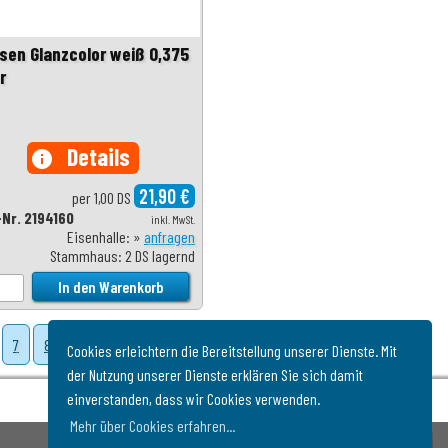
sen Glanzcolor weiß 0,375
r
Details
info
21,90 €
per 1,00 DS
-Nr. 2194160
inkl. MwSt.
Eisenhalle: »
anfragen
Stammhaus: 2 DS lagernd
7
8
Weiter
Cookies erleichtern die Bereitstellung unserer Dienste. Mit
der Nutzung unserer Dienste erklären Sie sich damit
einverstanden, dass wir Cookies verwenden.
Mehr über Cookies erfahren...