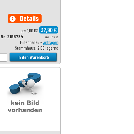
Details
info
32,90 €
per 1,00 DS
-Nr. 2195784
inkl. MwSt.
Eisenhalle: »
anfragen
Stammhaus: 2 DS lagernd