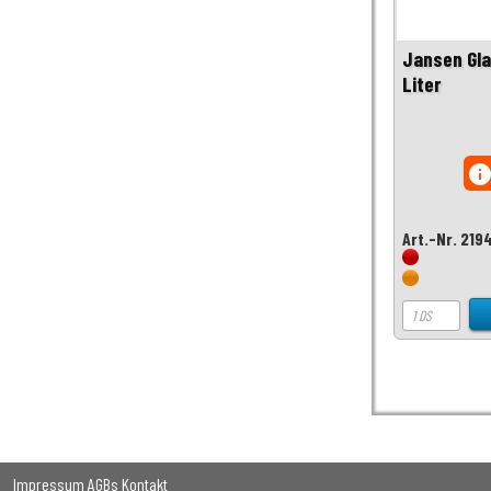
Jansen Gla
Liter
inf
Art.-Nr. 21
Impressum
AGBs
Kontakt