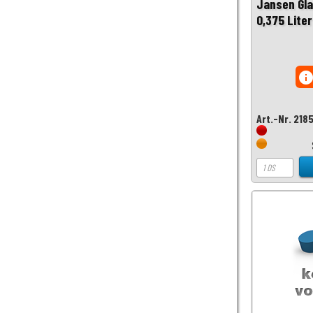
Jansen Gla
0,375 Lite
inf
Art.-Nr. 218