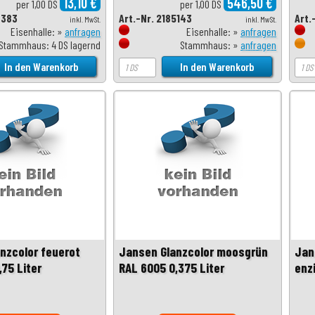
13,10 €
546,50 €
per 1,00 DS
per 1,00 DS
6383
Art.-Nr. 2185143
Art.
inkl. MwSt.
inkl. MwSt.
Eisenhalle: »
anfragen
Eisenhalle: »
anfragen
Stammhaus: 4 DS lagernd
Stammhaus: »
anfragen
nzcolor feuerot
Jansen Glanzcolor moosgrün
Jan
,75 Liter
RAL 6005 0,375 Liter
enzi