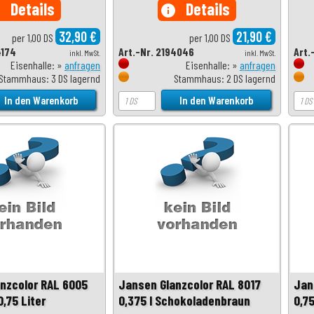
Details
Details
o
info
32,90 €
21,90 €
per 1,00 DS
per 1,00 DS
4174
Art.-Nr. 2194046
Art.
inkl. MwSt.
inkl. MwSt.
Eisenhalle: »
anfragen
Eisenhalle: »
anfragen
Stammhaus: 3 DS lagernd
Stammhaus: 2 DS lagernd
nzcolor RAL 6005
Jansen Glanzcolor RAL 8017
Jan
,75 Liter
0,375 l Schokoladenbraun
0,7