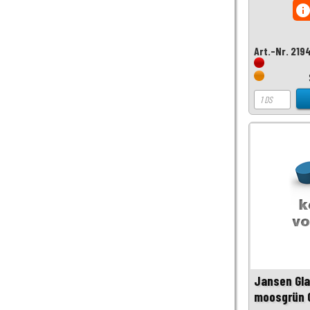
inf
Art.-Nr. 219
Jansen Gla
moosgrün 0