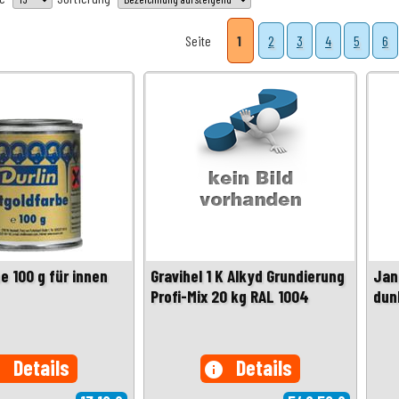
Seite
1
2
3
4
5
6
e 100 g für innen
Gravihel 1 K Alkyd Grundierung
Jan
Profi-Mix 20 kg RAL 1004
dun
Details
Details
o
info