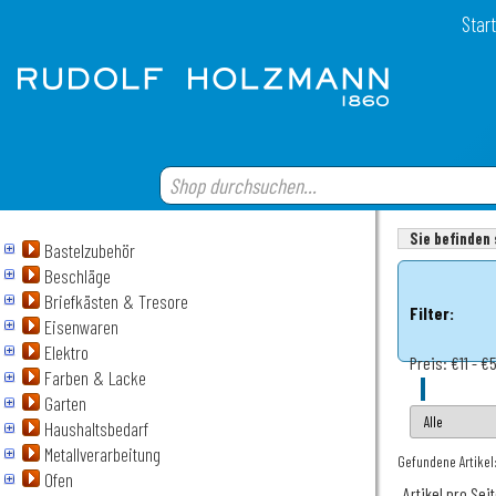
Start
Sie befinden 
Bastelzubehör
Beschläge
Briefkästen & Tresore
Filter:
Eisenwaren
Elektro
Preis:
€11 - €
Farben & Lacke
Garten
Haushaltsbedarf
Metallverarbeitung
Gefundene Artikel:
Ofen
Artikel pro Sei