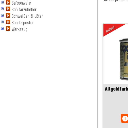
Saisonware
Sanitärzubehör
Schweißen & Löten
Sonderposten
Auslauf
Werkzeug
Altgoldfarb
inf