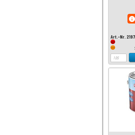
inf
Art.-Nr. 219