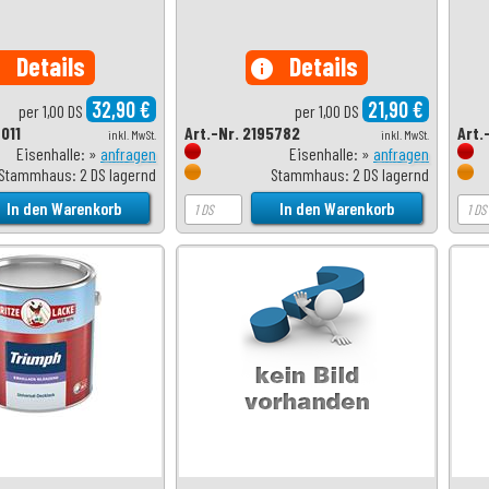
Details
Details
o
info
32,90 €
21,90 €
per 1,00 DS
per 1,00 DS
7011
Art.-Nr. 2195782
Art.
inkl. MwSt.
inkl. MwSt.
Eisenhalle: »
anfragen
Eisenhalle: »
anfragen
Stammhaus: 2 DS lagernd
Stammhaus: 2 DS lagernd