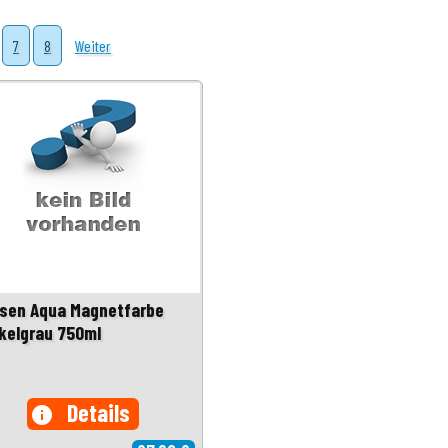
7
8
Weiter
sen Aqua Magnetfarbe
kelgrau 750ml
Details
info