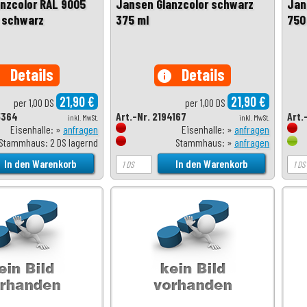
nzcolor RAL 9005
Jansen Glanzcolor schwarz
Jan
r schwarz
375 ml
750
Details
Details
o
info
21,90 €
21,90 €
per 1,00 DS
per 1,00 DS
5364
Art.-Nr. 2194167
Art.
inkl. MwSt.
inkl. MwSt.
Eisenhalle: »
anfragen
Eisenhalle: »
anfragen
Stammhaus: 2 DS lagernd
Stammhaus: »
anfragen