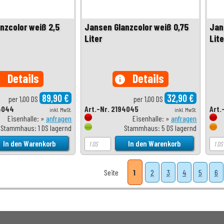
nzcolor weiß 2,5
Jansen Glanzcolor weiß 0,75
Jan
Liter
Lite
Details
Details
o
info
89,90 €
32,90 €
per 1,00 DS
per 1,00 DS
94044
Art.-Nr. 2194045
Art.
inkl. MwSt.
inkl. MwSt.
Eisenhalle: »
anfragen
Eisenhalle: »
anfragen
Stammhaus: 1 DS lagernd
Stammhaus: 5 DS lagernd
Seite
1
2
3
4
5
6