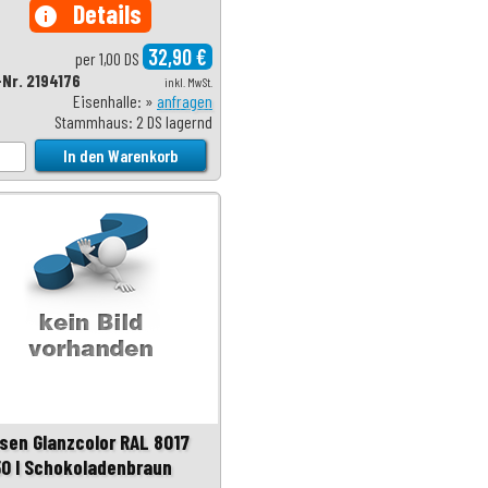
Details
info
32,90 €
per 1,00 DS
-Nr. 2194176
inkl. MwSt.
Eisenhalle: »
anfragen
Stammhaus: 2 DS lagernd
sen Glanzcolor RAL 8017
50 l Schokoladenbraun