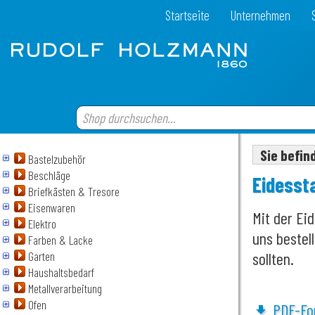
Startseite
Unternehmen
Sie befin
Bastelzubehör
Beschläge
Eidessta
Briefkästen & Tresore
Eisenwaren
Mit der Ei
Elektro
uns bestell
Farben & Lacke
sollten.
Garten
Haushaltsbedarf
Metallverarbeitung
Ofen
PDF-Fo
file_download