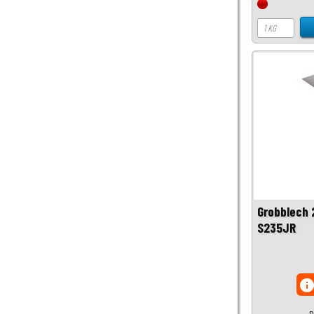
Grobblech
S235JR
inf
p