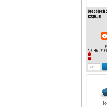
Grobblech
S235JR
inf
p
Art.-Nr. 717