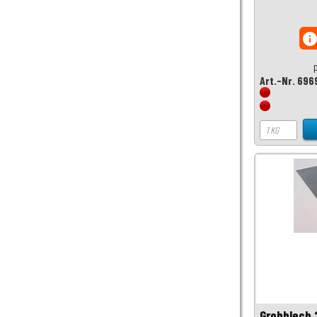
inf
Art.-Nr. 696
Grobblech