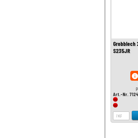
Grobblech
S235JR
inf
p
Art.-Nr. 712