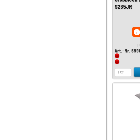
S235JR
inf
p
Art.-Nr. 699