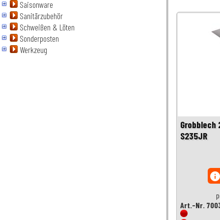
Saisonware
Sanitärzubehör
Schweißen & Löten
Sonderposten
Werkzeug
Grobblech
S235JR
inf
p
Art.-Nr. 700