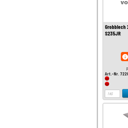
Grobblech
S235JR
inf
p
Art.-Nr. 722