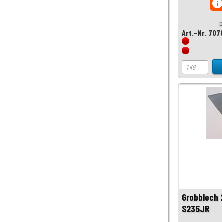
inf
p
Art.-Nr. 707
Grobblech
S235JR