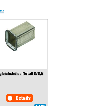
ter
gleichshülse Metall 8/8,5
Details
info