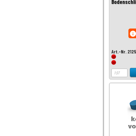
Bodenschli
inf
Art.-Nr. 212