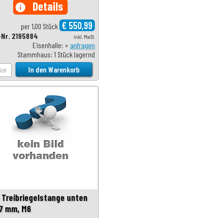
Details
info
€ 550,99
per 1,00 Stück
-Nr. 2195884
inkl. MwSt.
Eisenhalle: »
anfragen
Stammhaus: 1 Stück lagernd
 Treibriegelstange unten
7 mm, M6