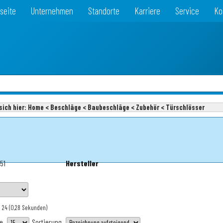
seite
Unternehmen
Standorte
Karriere
Service
Ko
sich hier:
Home < Beschläge < Baubeschläge < Zubehör < Türschlösser
51
Hersteller
: 24
(0,28 Sekunden)
te
Sortierung