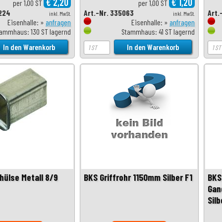
€ 2,20
€ 1,20
per 1,00 ST
per 1,00 ST
2224
Art.-Nr. 335063
Art.
inkl. MwSt.
inkl. MwSt.
Eisenhalle: »
anfragen
Eisenhalle: »
anfragen
ammhaus: 130 ST lagernd
Stammhaus: 41 ST lagernd
hülse Metall 8/9
BKS Griffrohr 1150mm Silber F1
BKS
Gang
Silb