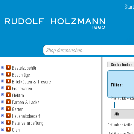
Start
Sie befinden 
Bastelzubehör
Beschläge
Briefkästen & Tresore
Filter:
Eisenwaren
Elektro
Preis:
€0 - €5
Farben & Lacke
Garten
Haushaltsbedarf
Metallverarbeitung
Gefundene Artikel
Ofen
Artikel pro Sei