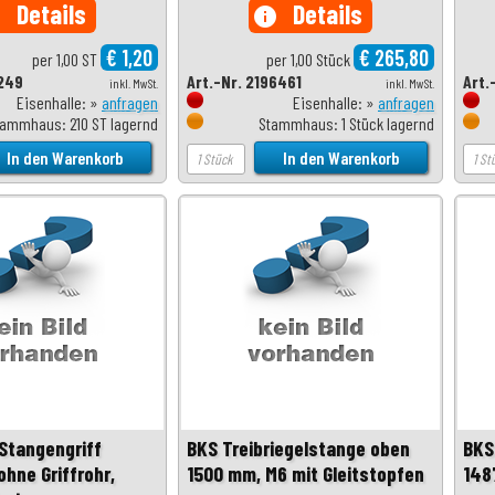
Details
Details
o
info
€ 1,20
€ 265,80
per 1,00 ST
per 1,00 Stück
2249
Art.-Nr. 2196461
Art.
inkl. MwSt.
inkl. MwSt.
Eisenhalle: »
anfragen
Eisenhalle: »
anfragen
tammhaus: 210 ST lagernd
Stammhaus: 1 Stück lagernd
Stangengriff
BKS Treibriegelstange oben
BKS
ohne Griffrohr,
1500 mm, M6 mit Gleitstopfen
148