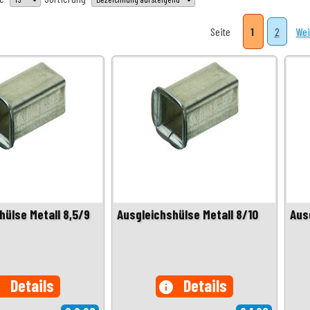
Seite
1
2
Wei
hülse Metall 8,5/9
Ausgleichshülse Metall 8/10
Aus
Details
Details
o
info