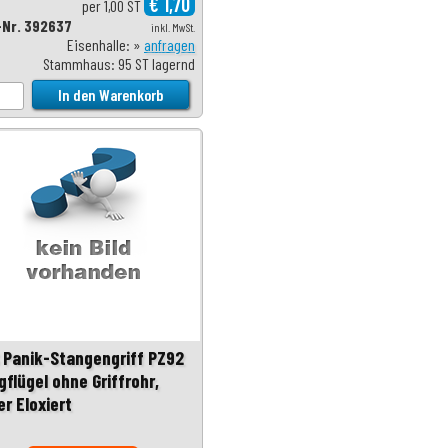
€ 1,70
per 1,00 ST
-Nr. 392637
inkl. MwSt.
Eisenhalle: »
anfragen
Stammhaus: 95 ST lagernd
 Panik-Stangengriff PZ92
flügel ohne Griffrohr,
er Eloxiert