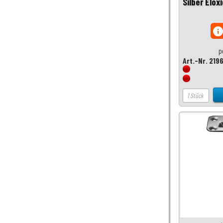
Silber Eloxi
inf
p
Art.-Nr. 219