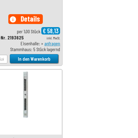
Details
info
€ 58,13
per 1,00 Stück
-Nr. 2193625
inkl. MwSt.
Eisenhalle: »
anfragen
Stammhaus: 5 Stück lagernd