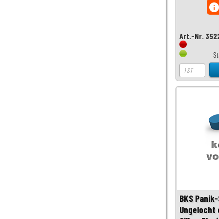
inf
Art.-Nr. 35
S
BKS Panik-
Ungelocht 