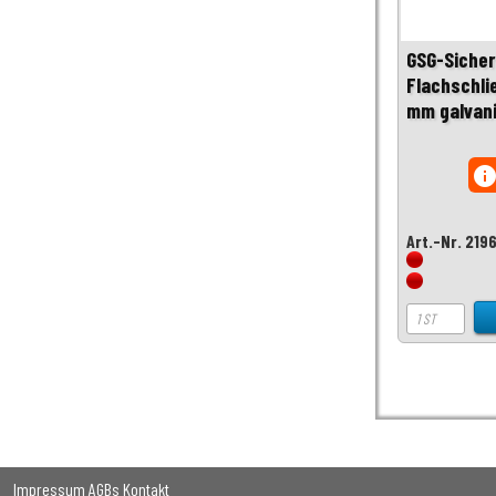
GSG-Sicher
Flachschli
mm galvani
inf
Art.-Nr. 219
Impressum
AGBs
Kontakt