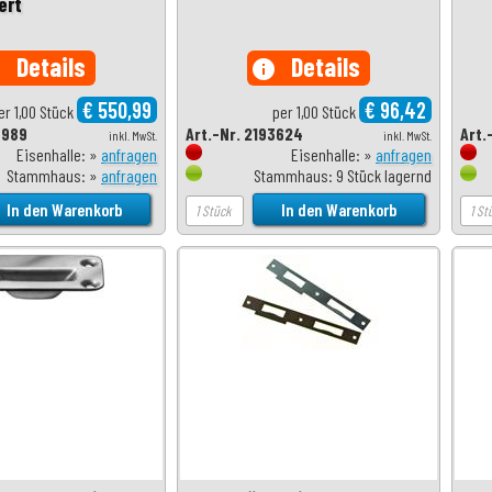
ert
Details
Details
o
info
€ 550,99
€ 96,42
er 1,00 Stück
per 1,00 Stück
6989
Art.-Nr. 2193624
Art.
inkl. MwSt.
inkl. MwSt.
Eisenhalle: »
anfragen
Eisenhalle: »
anfragen
Stammhaus: »
anfragen
Stammhaus: 9 Stück lagernd