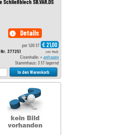
e Schließblech SB.VAR.DS
Details
info
€ 21,00
per 1,00 ST
-Nr. 377251
inkl. MwSt.
Eisenhalle: »
anfragen
Stammhaus: 3 ST lagernd