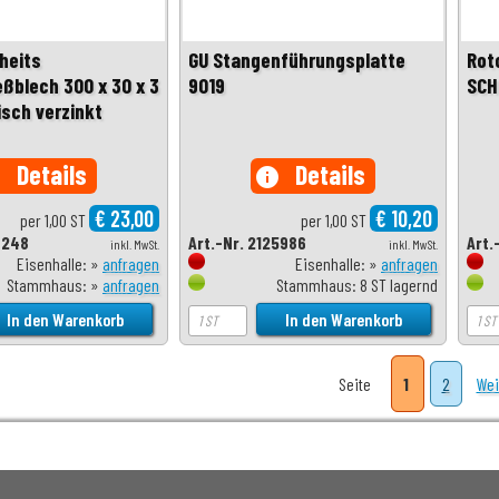
heits
GU Stangenführungsplatte
Roto
eßblech 300 x 30 x 3
9019
SCH
sch verzinkt
Details
Details
o
info
€ 23,00
€ 10,20
per 1,00 ST
per 1,00 ST
6248
Art.-Nr. 2125986
Art.
inkl. MwSt.
inkl. MwSt.
Eisenhalle: »
anfragen
Eisenhalle: »
anfragen
Stammhaus: »
anfragen
Stammhaus: 8 ST lagernd
Seite
1
2
Wei