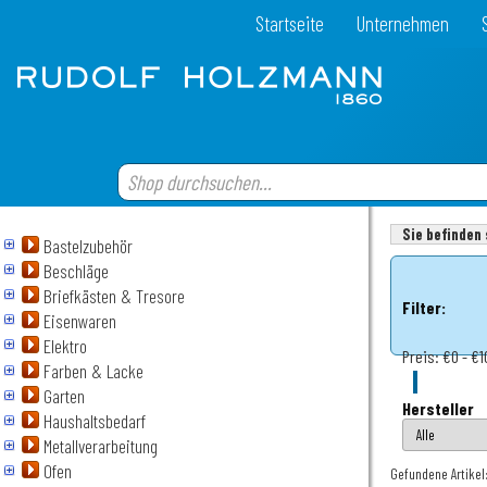
Startseite
Unternehmen
Sie befinden 
Bastelzubehör
Beschläge
Briefkästen & Tresore
Filter:
Eisenwaren
Elektro
Preis:
€0 - €1
Farben & Lacke
Garten
Hersteller
Haushaltsbedarf
Metallverarbeitung
Ofen
Gefundene Artikel: