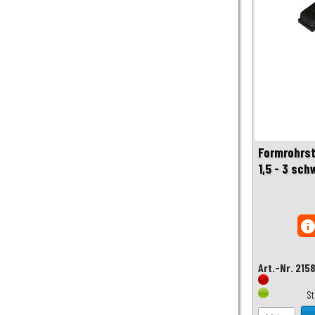
Formrohrst
1,5 - 3 sch
inf
Art.-Nr. 215
S