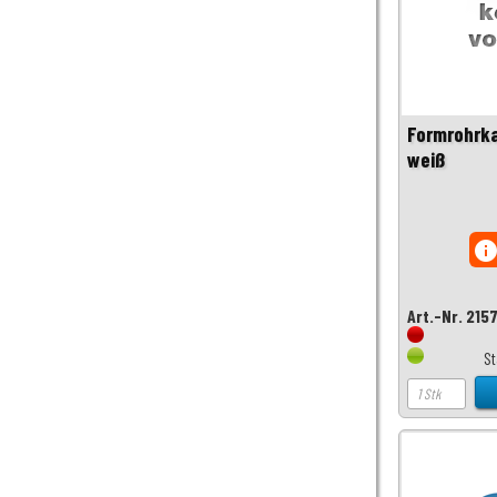
Formrohrk
weiß
inf
Art.-Nr. 215
S