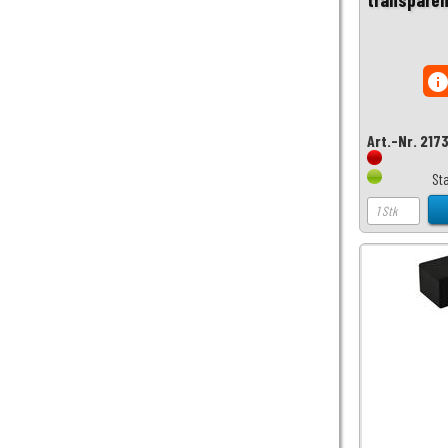
inf
Art.-Nr. 217
St