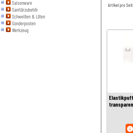
Saisonware
Artikel pro Sei
Sanitärzubehör
Schweißen & Löten
Sonderposten
Werkzeug
Elastikpuf
transparen
inf