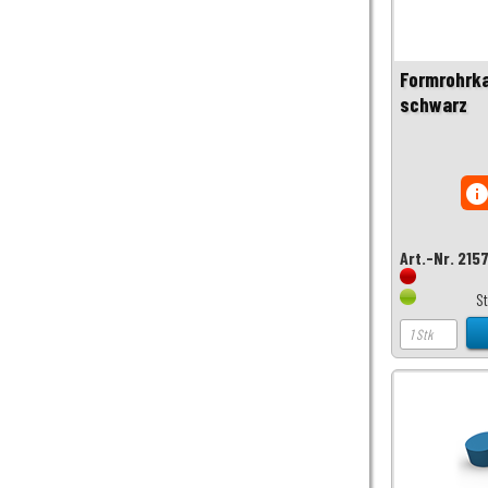
Formrohrka
schwarz
inf
Art.-Nr. 215
S