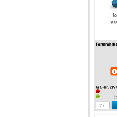
Formrohrka
inf
Art.-Nr. 215
S