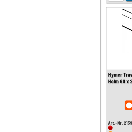
Hymer Tra
Holm 60 x 
inf
Art.-Nr. 215