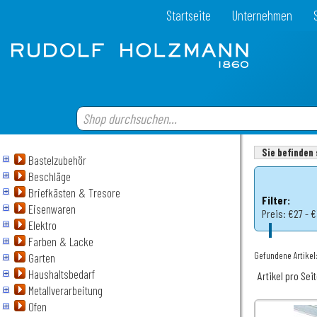
Startseite
Unternehmen
Sie befinden 
Bastelzubehör
Beschläge
Briefkästen & Tresore
Filter:
Eisenwaren
Preis:
€27 - 
Elektro
Farben & Lacke
Gefundene Artikel
Garten
Haushaltsbedarf
Artikel pro Sei
Metallverarbeitung
Ofen