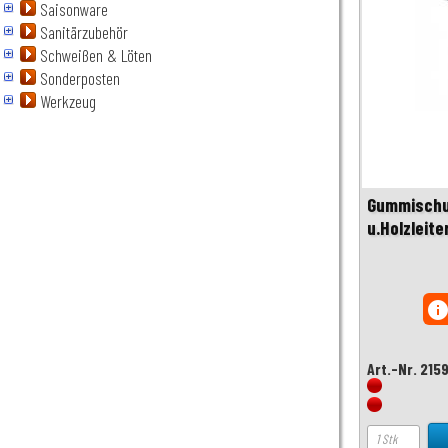
Saisonware
Sanitärzubehör
Schweißen & Löten
Sonderposten
Werkzeug
Gummischuh
u.Holzleit
inf
Art.-Nr. 215