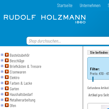
Startseite
Unternehmen
Sie befinden 
Bastelzubehör
Beschläge
Briefkästen & Tresore
Filter:
Eisenwaren
Preis:
€10 - €1
Elektro
Farben & Lacke
Gefundene Artikel:
Garten
Haushaltsbedarf
Artikel pro Sei
Metallverarbeitung
Ofen