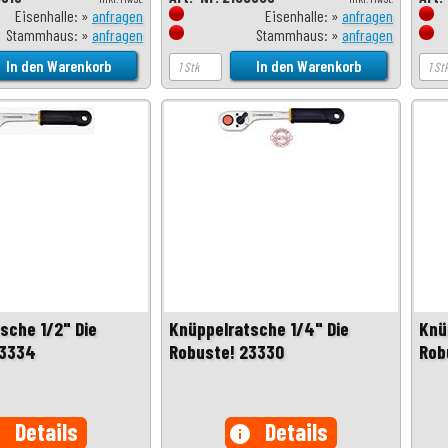
Eisenhalle: »
anfragen
Eisenhalle: »
anfragen
Stammhaus: »
anfragen
Stammhaus: »
anfragen
sche 1/2" Die
Knüppelratsche 1/4" Die
Knü
23334
Robuste! 23330
Rob
Details
Details
o
info