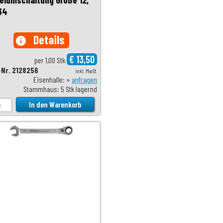
34
Details
info
€ 13,50
per 1,00 Stk
-Nr. 2128256
inkl. MwSt.
Eisenhalle: »
anfragen
Stammhaus: 5 Stk lagernd