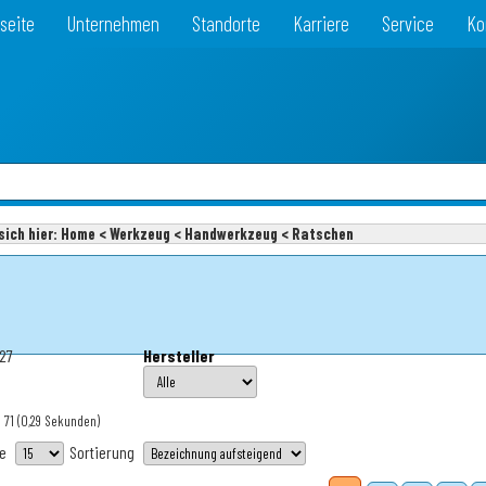
seite
Unternehmen
Standorte
Karriere
Service
Ko
sich hier:
Home < Werkzeug < Handwerkzeug < Ratschen
227
Hersteller
 71
(0,29 Sekunden)
te
Sortierung