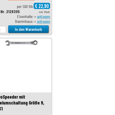
€ 22,90
per 1,00 Stk
-Nr. 2128305
inkl. MwSt.
Eisenhalle: »
anfragen
Stammhaus: »
anfragen
roSpeeder mit
elumschaltung Größe 9,
31