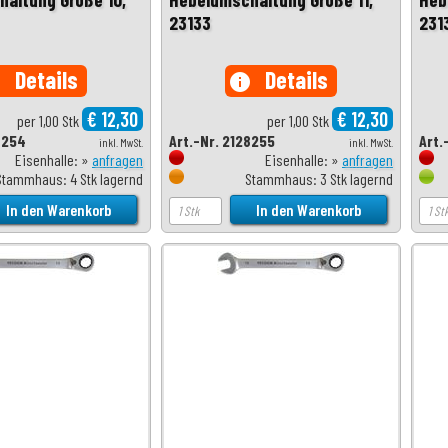
23133
231
Details
Details
o
info
€ 12,30
€ 12,30
per 1,00 Stk
per 1,00 Stk
8254
Art.-Nr. 2128255
Art.
inkl. MwSt.
inkl. MwSt.
Eisenhalle: »
anfragen
Eisenhalle: »
anfragen
Stammhaus: 4 Stk lagernd
Stammhaus: 3 Stk lagernd