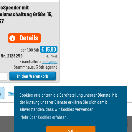
roSpeeder mit
elumschaltung Größe 15,
37
Details
info
€ 15,00
per 1,00 Stk
-Nr. 2128259
inkl. MwSt.
Eisenhalle: »
anfragen
Stammhaus: 3 Stk lagernd
5
Weiter
Cookies erleichtern die Bereitstellung unserer Dienste. Mit
der Nutzung unserer Dienste erklären Sie sich damit
einverstanden, dass wir Cookies verwenden.
Mehr über Cookies erfahren...
O.K.