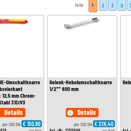
Seite
1
2
3
4
DE-Umschaltknarre
Gelenk-Hebelumschaltknarre
Gel
ebsvierkant
1/2"" 600 mm
: 12,5 mm Chrom-
tahl 31CrV3
Details
Details
o
info
€ 150,90
€ 226,40
per 1,00 Stk
per 1,00 Stk
5619
Art.-Nr. 2155606
Art.
inkl. MwSt.
inkl. MwSt.