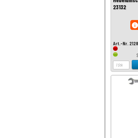
23132
inf
Art.-Nr. 212