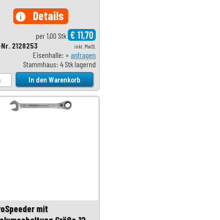
Details
info
€ 11,70
per 1,00 Stk
-Nr. 2128253
inkl. MwSt.
Eisenhalle: »
anfragen
Stammhaus: 4 Stk lagernd
roSpeeder mit
elumschaltung Größe 12,