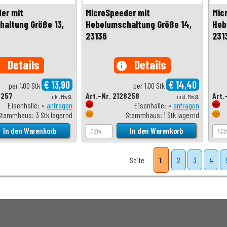
er mit
MicroSpeeder mit
Mic
altung Größe 13,
Hebelumschaltung Größe 14,
Heb
23136
231
Details
Details
o
info
€ 13,90
€ 14,40
per 1,00 Stk
per 1,00 Stk
8257
Art.-Nr. 2128258
Art.
inkl. MwSt.
inkl. MwSt.
Eisenhalle: »
anfragen
Eisenhalle: »
anfragen
Stammhaus: 3 Stk lagernd
Stammhaus: 1 Stk lagernd
Seite
1
2
3
4