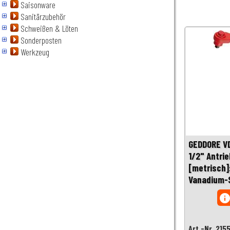
Saisonware
Sanitärzubehör
Schweißen & Löten
Sonderposten
Werkzeug
GEDDORE V
1/2" Antri
[metrisch]
Vanadium-S
inf
Art.-Nr. 215