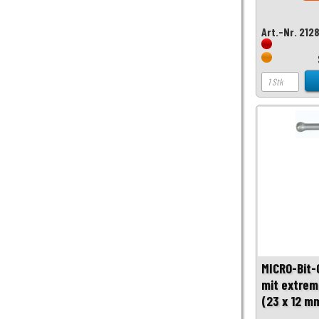
Art.-Nr. 212
MICRO-Bit-
mit extre
(23 x 12 m