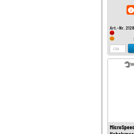
inf
Art.-Nr. 212
MicroSpeed
Hebelumsch