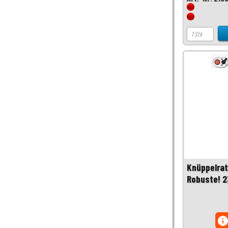
Knüppelrat
Robuste! 
inf