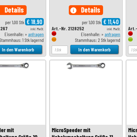
Details
Details
o
info
€ 18,90
€ 11,40
per 1,00 Stk
per 1,00 Stk
8267
Art.-Nr. 2128252
Art.
inkl. MwSt.
inkl. MwSt.
Eisenhalle: »
anfragen
Eisenhalle: »
anfragen
Stammhaus: 1 Stk lagernd
Stammhaus: 2 Stk lagernd
er mit
MicroSpeeder mit
Mic
altung Größe 10,
Hebelumschaltung Größe 11,
Heb