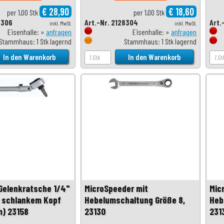
€ 28,90
€ 18,60
per 1,00 Stk
per 1,00 Stk
8306
Art.-Nr. 2128304
Art.
inkl. MwSt.
inkl. MwSt.
Eisenhalle: »
anfragen
Eisenhalle: »
anfragen
Stammhaus: 1 Stk lagernd
Stammhaus: 1 Stk lagernd
Gelenkratsche 1/4"
MicroSpeeder mit
Mic
m schlankem Kopf
Hebelumschaltung Größe 8,
Heb
m) 23158
23130
231