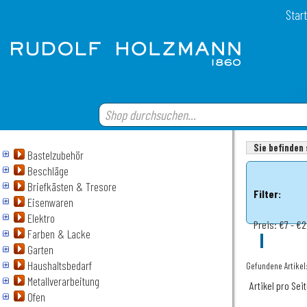
Start
Sie befinden 
Bastelzubehör
Beschläge
Briefkästen & Tresore
Filter:
Eisenwaren
Elektro
Preis:
€7 - €
Farben & Lacke
Garten
Haushaltsbedarf
Gefundene Artikel:
Metallverarbeitung
Artikel pro Sei
Ofen