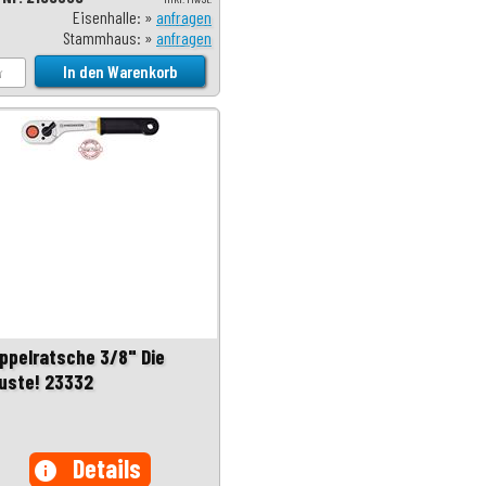
Eisenhalle: »
anfragen
Stammhaus: »
anfragen
ppelratsche 3/8" Die
uste! 23332
Details
info