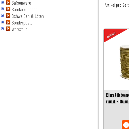
Saisonware
Artikel pro Sei
Sanitärzubehör
Schweißen & Löten
Sonderposten
Werkzeug
Auslauf
Elastikban
rund - Gum
inf