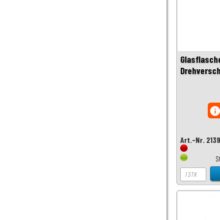
Glasflasch
Drehversch
inf
Art.-Nr. 213
S