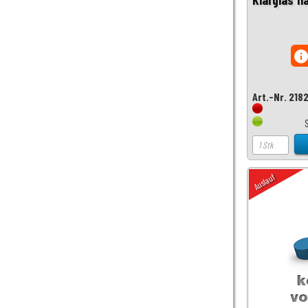
inf
Art.-Nr. 218
Auslauf