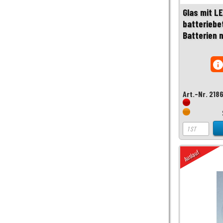
Glas mit L
batteriebe
Batterien 
inf
Art.-Nr. 218
Auslauf