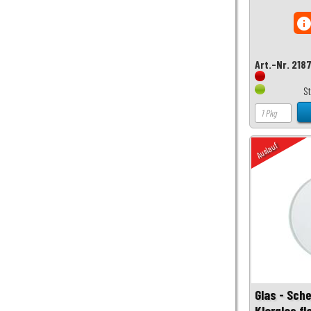
inf
Art.-Nr. 218
S
Auslauf
Glas - Sch
Klarglas f