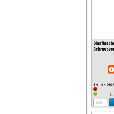
Glasflasch
Schraubve
inf
Art.-Nr. 216
St