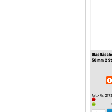
Glasfläsch
50 mm 2 S
inf
Art.-Nr. 217