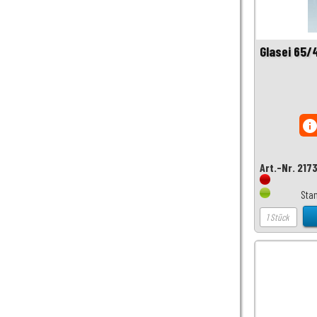
Glasei 65
inf
Art.-Nr. 217
Sta