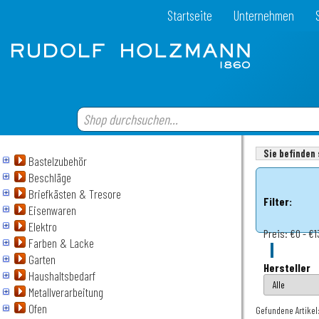
Startseite
Unternehmen
Sie befinden 
Bastelzubehör
Beschläge
Briefkästen & Tresore
Filter:
Eisenwaren
Elektro
Preis:
€0 - €1
Farben & Lacke
Garten
Hersteller
Haushaltsbedarf
Metallverarbeitung
Ofen
Gefundene Artikel