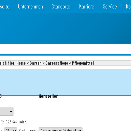
seite
Unternehmen
Standorte
Karriere
Service
Ko
sich hier:
Home < Garten < Gartenpflege < Pflegemittel
75
Hersteller
 12
(0,23 Sekunden)
te
Sortierung