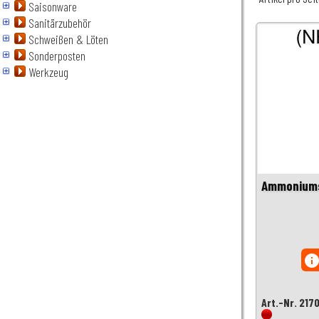
Saisonware
Sanitärzubehör
Schweißen & Löten
Sonderposten
Werkzeug
Ammoniums
inf
Art.-Nr. 217