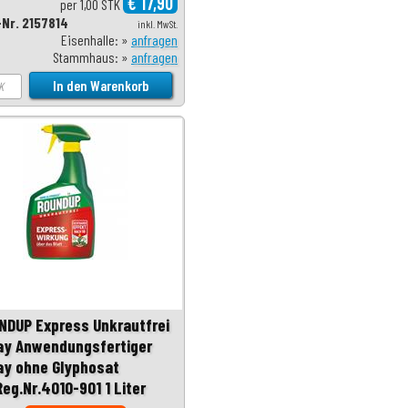
€ 17,90
per 1,00 STK
-Nr. 2157814
inkl. MwSt.
Eisenhalle: »
anfragen
Stammhaus: »
anfragen
NDUP Express Unkrautfrei
ay Anwendungsfertiger
ay ohne Glyphosat
Reg.Nr.4010-901 1 Liter