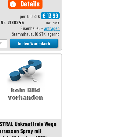
Details
info
€ 13,99
per 1,00 STK
-Nr. 2188245
inkl. MwSt.
Eisenhalle: »
anfragen
Stammhaus: 10 STK lagernd
STRAL Unkrautfreie Wege
errassen Spray mit