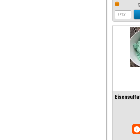
Eisensulfa
inf