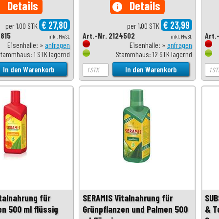
Details
Details
o
info
€ 27,80
€ 23,99
per 1,00 STK
per 1,00 STK
7815
Art.-Nr. 2124502
Art.
inkl. MwSt.
inkl. MwSt.
Eisenhalle: »
anfragen
Eisenhalle: »
anfragen
Stammhaus: 1 STK lagernd
Stammhaus: 12 STK lagernd
talnahrung für
SERAMIS Vitalnahrung für
SUB
en 500 ml flüssig
Grünpflanzen und Palmen 500
& T