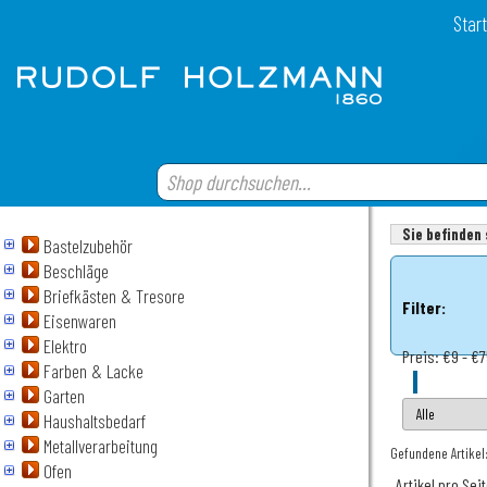
Start
Sie befinden 
Bastelzubehör
Beschläge
Briefkästen & Tresore
Filter:
Eisenwaren
Elektro
Preis:
€9 - €
Farben & Lacke
Garten
Haushaltsbedarf
Metallverarbeitung
Gefundene Artikel:
Ofen
Artikel pro Sei