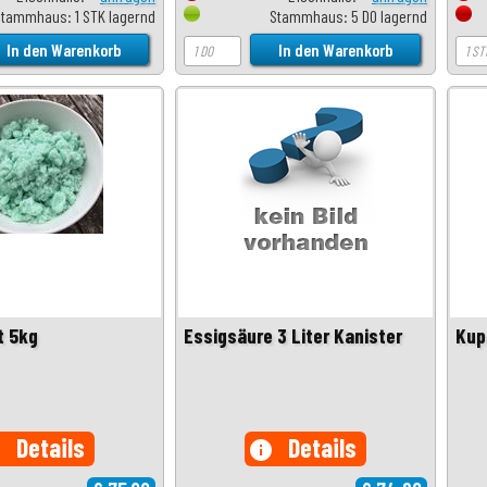
Stammhaus: 1 STK lagernd
Stammhaus: 5 DO lagernd
t 5kg
Essigsäure 3 Liter Kanister
Kup
Details
Details
o
info