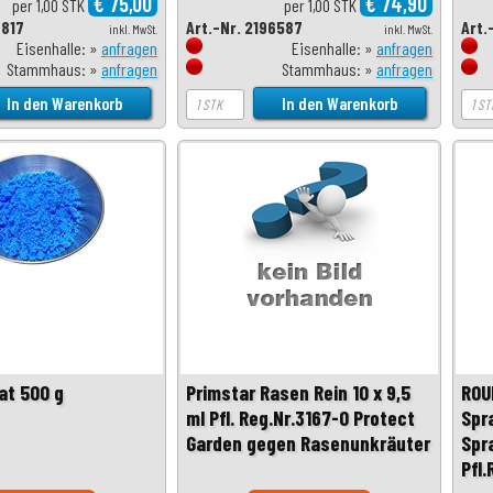
€ 75,00
€ 74,90
per 1,00 STK
per 1,00 STK
7817
Art.-Nr. 2196587
Art.
inkl. MwSt.
inkl. MwSt.
Eisenhalle: »
anfragen
Eisenhalle: »
anfragen
Stammhaus: »
anfragen
Stammhaus: »
anfragen
at 500 g
Primstar Rasen Rein 10 x 9,5
ROU
ml Pfl. Reg.Nr.3167-0 Protect
Spr
Garden gegen Rasenunkräuter
Spr
Pfl.