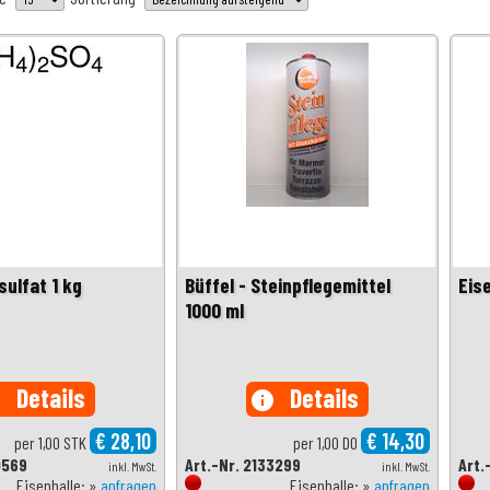
ulfat 1 kg
Büffel - Steinpflegemittel
Eis
1000 ml
Details
Details
o
info
€ 28,10
€ 14,30
per 1,00 STK
per 1,00 DO
0569
Art.-Nr. 2133299
Art.
inkl. MwSt.
inkl. MwSt.
Eisenhalle: »
anfragen
Eisenhalle: »
anfragen