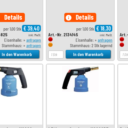
Details
Details
o
info
€ 39,40
€ 18,30
per 1,00 Stk
per 1,00 Stk
4825
Art.-Nr. 2134145
Art.
inkl. MwSt.
inkl. MwSt.
Eisenhalle: »
anfragen
Eisenhalle: »
anfragen
Stammhaus: »
anfragen
Stammhaus: 2 Stk lagernd