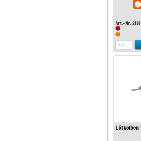
inf
Art.-Nr. 219
Lötkolben 