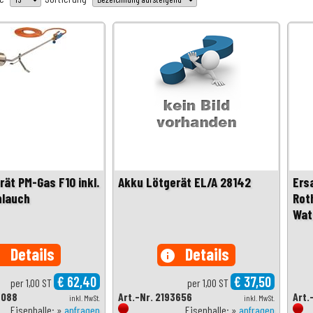
ät PM-Gas F10 inkl.
Akku Lötgerät EL/A 28142
Ers
hlauch
Rot
Wat
Details
Details
o
info
€ 62,40
€ 37,50
per 1,00 ST
per 1,00 ST
3088
Art.-Nr. 2193656
Art.
inkl. MwSt.
inkl. MwSt.
Eisenhalle: »
anfragen
Eisenhalle: »
anfragen