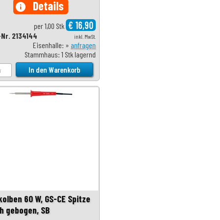
Details
info
€ 16,90
per 1,00 Stk
-Nr. 2134144
inkl. MwSt.
Eisenhalle: »
anfragen
Stammhaus: 1 Stk lagernd
kolben 60 W, GS-CE Spitze
ch gebogen, SB