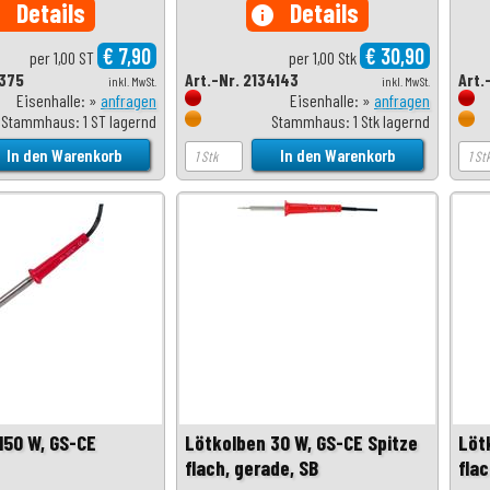
Details
Details
o
info
€ 7,90
€ 30,90
per 1,00 ST
per 1,00 Stk
1375
Art.-Nr. 2134143
Art.
inkl. MwSt.
inkl. MwSt.
Eisenhalle: »
anfragen
Eisenhalle: »
anfragen
Stammhaus: 1 ST lagernd
Stammhaus: 1 Stk lagernd
150 W, GS-CE
Lötkolben 30 W, GS-CE Spitze
Löt
flach, gerade, SB
fla