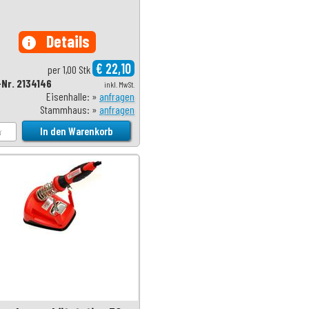
Details
info
€ 22,10
per 1,00 Stk
-Nr. 2134146
inkl. MwSt.
Eisenhalle: »
anfragen
Stammhaus: »
anfragen