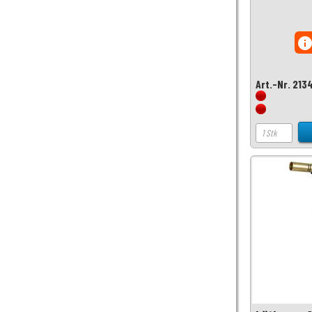
inf
Art.-Nr. 213