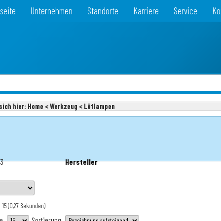
seite
Unternehmen
Standorte
Karriere
Service
Ko
sich hier:
Home < Werkzeug < Lötlampen
83
Hersteller
 15
(0,27 Sekunden)
te
Sortierung