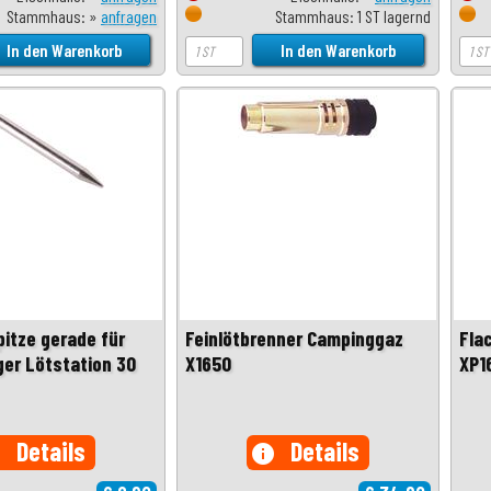
Stammhaus: »
anfragen
Stammhaus: 1 ST lagernd
pitze gerade für
Feinlötbrenner Campinggaz
Fla
er Lötstation 30
X1650
XP1
Details
Details
o
info