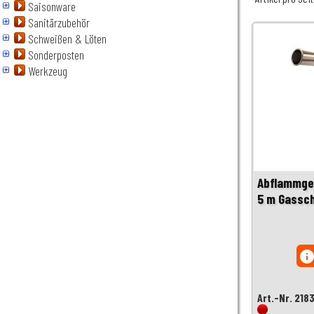
Saisonware
Sanitärzubehör
Schweißen & Löten
Sonderposten
Werkzeug
Abflammger
5 m Gassc
inf
Art.-Nr. 218