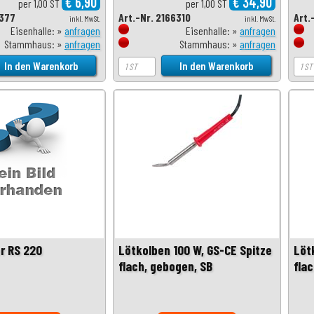
€ 6,90
€ 34,90
per 1,00 ST
per 1,00 ST
1377
Art.-Nr. 2166310
Art.
inkl. MwSt.
inkl. MwSt.
Eisenhalle: »
anfragen
Eisenhalle: »
anfragen
Stammhaus: »
anfragen
Stammhaus: »
anfragen
r RS 220
Lötkolben 100 W, GS-CE Spitze
Löt
flach, gebogen, SB
fla