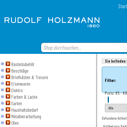
Start
Sie befinden 
Bastelzubehör
Beschläge
Briefkästen & Tresore
Filter:
Eisenwaren
Elektro
Preis:
€5 - €
Farben & Lacke
Garten
Haushaltsbedarf
Metallverarbeitung
Gefundene Artikel:
Ofen
Artikel pro Sei