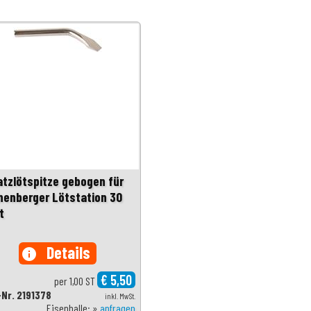
atzlötspitze gebogen für
henberger Lötstation 30
t
Details
info
€ 5,50
per 1,00 ST
-Nr. 2191378
inkl. MwSt.
Eisenhalle: »
anfragen