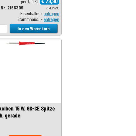
€ 29,90
per 1,00 ST
-Nr. 2166309
inkl. MwSt.
Eisenhalle: »
anfragen
Stammhaus: »
anfragen
kolben 15 W, GS-CE Spitze
ch, gerade