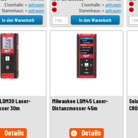
Eisenhalle: »
anfragen
Eisenhalle: »
anfragen
Stammhaus: »
anfragen
Stammhaus: »
anfragen
 LDM30 Laser-
Milwaukee LDM45 Laser-
Sol
sser 30m
Distanzmesser 45m
CRO
Details
Details
o
info