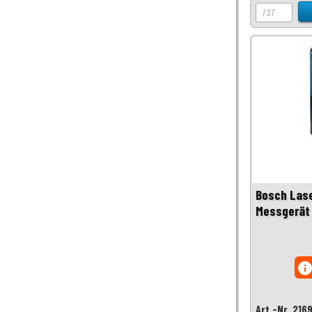
Bosch Lase
Messgerät
inf
Art.-Nr. 216