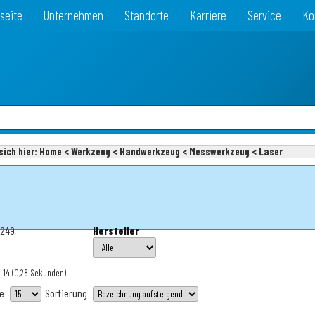
seite
Unternehmen
Standorte
Karriere
Service
Ko
sich hier:
Home < Werkzeug < Handwerkzeug < Messwerkzeug < Laser
€249
Hersteller
 14
(0,28 Sekunden)
te
Sortierung