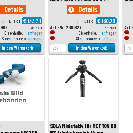
Details
Details
o
info
€ 133,20
€ 130,20
per 1,00 Stk
per 1,00 ST
4966
Art.-Nr. 2190627
Art.
inkl. MwSt.
inkl. MwSt.
Eisenhalle: »
anfragen
Eisenhalle: »
anfragen
Stammhaus: »
anfragen
Stammhaus: »
anfragen
-
SOLA Ministativ für METRON 60
gsmesser VECTOR
BT Arbeitsbereich 14 cm