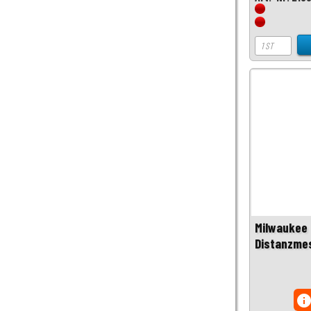
Milwaukee
Distanzme
inf