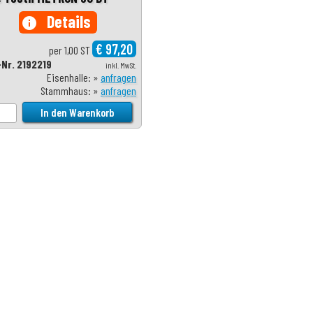
Details
info
€ 97,20
per 1,00 ST
-Nr. 2192219
inkl. MwSt.
Eisenhalle: »
anfragen
Stammhaus: »
anfragen