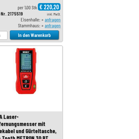
€ 220,20
per 1,00 Stk
-Nr. 2175519
inkl. MwSt.
Eisenhalle: »
anfragen
Stammhaus: »
anfragen
A Laser-
fernungsmesser mit
ekabel und Gürteltasche,
e Tooth METRON 30 BT