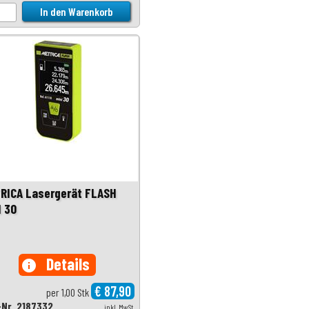
RICA Lasergerät FLASH
I 30
Details
info
€ 87,90
per 1,00 Stk
-Nr. 2187332
inkl. MwSt.