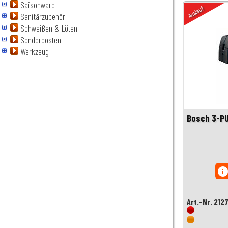
Saisonware
Auslauf
Sanitärzubehör
Schweißen & Löten
Sonderposten
Werkzeug
Bosch 3-P
inf
Art.-Nr. 212