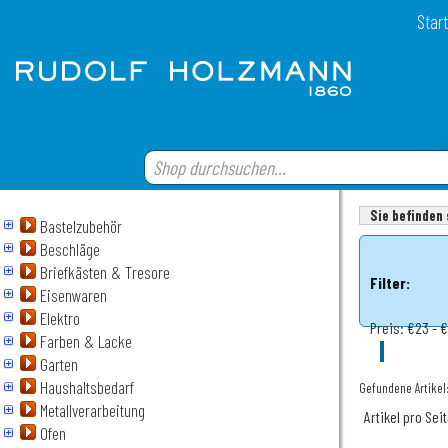
Start
Sie befinden 
Bastelzubehör
Beschläge
Briefkästen & Tresore
Filter:
Eisenwaren
Elektro
Preis:
€23 - 
Farben & Lacke
Garten
Haushaltsbedarf
Gefundene Artikel:
Metallverarbeitung
Artikel pro Sei
Ofen