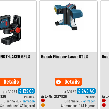
UNKT-LASER GPL3
Bosch Fliesen-Laser GTL3
Bos
Details
Details
o
info
€ 139,00
€ 248,40
per 1,00 ST
per 1,00 ST
7825
Art.-Nr. 2127826
Art.
inkl. MwSt.
inkl. MwSt.
Eisenhalle: »
anfragen
Eisenhalle: »
anfragen
Stammhaus: 1 ST lagernd
Stammhaus: 1 ST lagernd