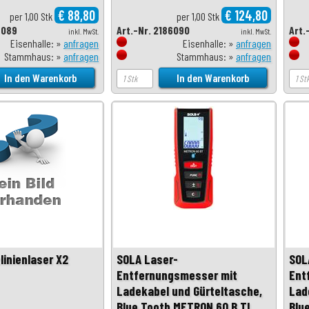
€ 88,80
€ 124,80
per 1,00 Stk
per 1,00 Stk
6089
Art.-Nr. 2186090
Art.
inkl. MwSt.
inkl. MwSt.
Eisenhalle: »
anfragen
Eisenhalle: »
anfragen
Stammhaus: »
anfragen
Stammhaus: »
anfragen
linienlaser X2
SOLA Laser-
SOL
Entfernungsmesser mit
Ent
Ladekabel und Gürteltasche,
Lad
Blue Tooth METRON 60 B TI
Blu