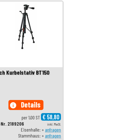
ch Kurbelstativ BT150
Details
info
€ 58,80
per 1,00 ST
-Nr. 2189206
inkl. MwSt.
Eisenhalle: »
anfragen
Stammhaus: »
anfragen