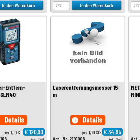
r-Entfern-
Laserentfernungsmesser 15
MET
 GLM40
m
MIN
Details
Details
o
info
€ 120,00
€ 34,95
per 1,00 ST
per 1,00 Stk
9168
Art.-Nr. 2191008
Art.
inkl. MwSt.
inkl. MwSt.