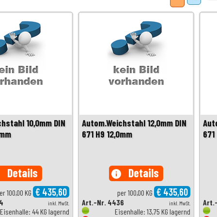
hstahl 10,0mm DIN
Autom.Weichstahl 12,0mm DIN
Aut
0mm
671 H9 12,0mm
671
Details
Details
o
info
€ 435,60
€ 435,60
er 100,00 KG
per 100,00 KG
24
Art.-Nr. 4436
Art.
inkl. MwSt.
inkl. MwSt.
Eisenhalle: 44 KG lagernd
Eisenhalle: 13,75 KG lagernd