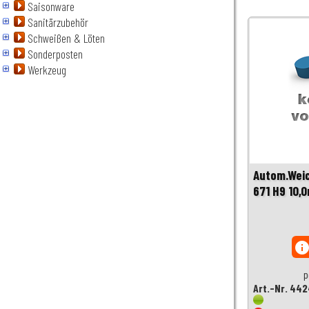
Saisonware
Sanitärzubehör
Schweißen & Löten
Sonderposten
Werkzeug
Autom.Weic
671 H9 10,
inf
p
Art.-Nr. 44