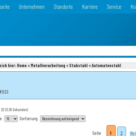
seite
Unternehmen
Standorte
Karriere
Service
Ko
sich hier:
Home < Metallverarbeitung < Stabstahl < Automatenstahl
 €522
 22
(0,16 Sekunden)
te
Sortierung
Seite
1
2
Wei