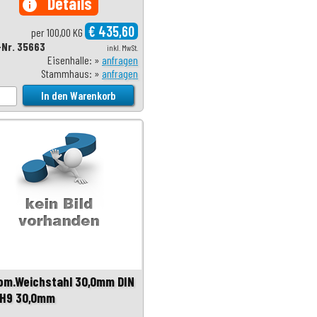
Details
info
€ 435,60
per 100,00 KG
-Nr. 35663
inkl. MwSt.
Eisenhalle: »
anfragen
Stammhaus: »
anfragen
om.Weichstahl 30,0mm DIN
 H9 30,0mm