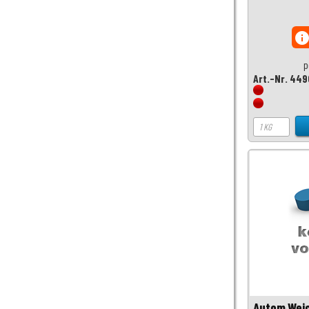
inf
p
Art.-Nr. 449
Autom.Wei