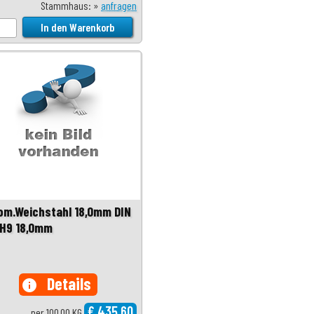
Stammhaus: »
anfragen
om.Weichstahl 18,0mm DIN
 H9 18,0mm
Details
info
€ 435,60
per 100,00 KG