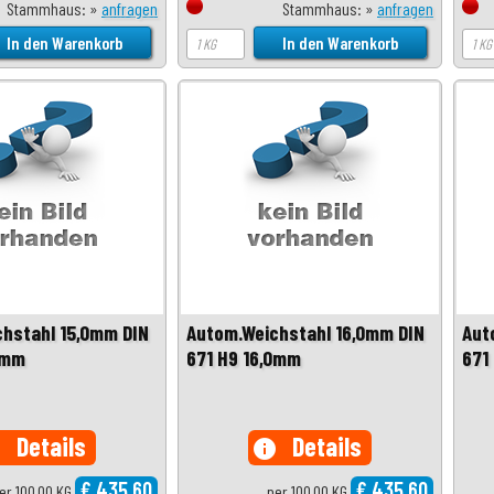
Stammhaus: »
anfragen
Stammhaus: »
anfragen
hstahl 15,0mm DIN
Autom.Weichstahl 16,0mm DIN
Aut
0mm
671 H9 16,0mm
671
Details
Details
o
info
€ 435,60
€ 435,60
er 100,00 KG
per 100,00 KG