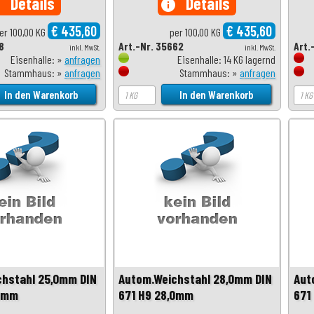
Details
Details
o
info
€ 435,60
€ 435,60
er 100,00 KG
per 100,00 KG
8
Art.-Nr. 35662
Art.
inkl. MwSt.
inkl. MwSt.
Eisenhalle: »
anfragen
Eisenhalle: 14 KG lagernd
Stammhaus: »
anfragen
Stammhaus: »
anfragen
chstahl 25,0mm DIN
Autom.Weichstahl 28,0mm DIN
Aut
,0mm
671 H9 28,0mm
671