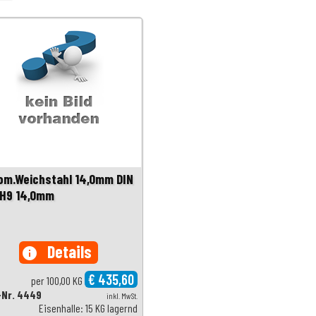
om.Weichstahl 14,0mm DIN
 H9 14,0mm
Details
info
€ 435,60
per 100,00 KG
-Nr. 4449
inkl. MwSt.
Eisenhalle: 15 KG lagernd