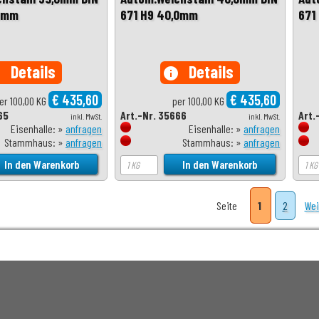
,0mm
671 H9 40,0mm
671
Details
Details
o
info
€ 435,60
€ 435,60
er 100,00 KG
per 100,00 KG
65
Art.-Nr. 35666
Art.
inkl. MwSt.
inkl. MwSt.
Eisenhalle: »
anfragen
Eisenhalle: »
anfragen
Stammhaus: »
anfragen
Stammhaus: »
anfragen
Seite
1
2
Wei