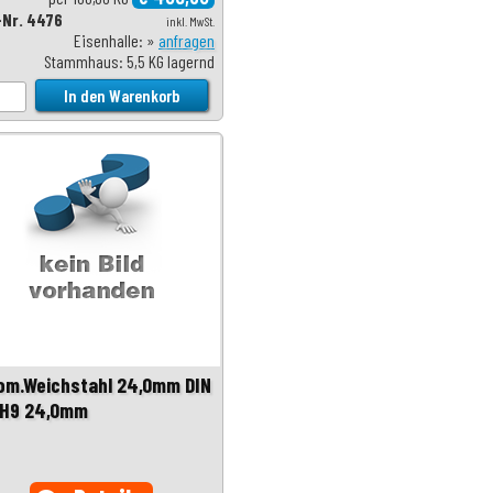
-Nr. 4476
inkl. MwSt.
Eisenhalle: »
anfragen
Stammhaus: 5,5 KG lagernd
om.Weichstahl 24,0mm DIN
 H9 24,0mm