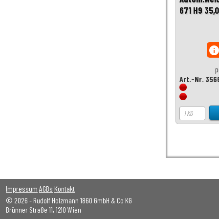
671 H9 35
inf
p
Art.-Nr. 356
Impressum
AGBs
Kontakt
© 2026 - Rudolf Holzmann 1860 GmbH & Co KG
Brünner Straße 11, 1210 Wien