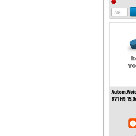
Autom.Weic
671 H9 15,
inf
p