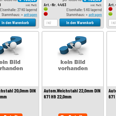
1
Art.-Nr. 4463
Art.
inkl. MwSt.
inkl. MwSt.
Eisenhalle: 27 KG lagernd
Eisenhalle: 5 KG lagernd
Stammhaus: »
anfragen
Stammhaus: »
anfragen
chstahl 20,0mm DIN
Autom.Weichstahl 22,0mm DIN
Aut
,0mm
671 H9 22,0mm
671