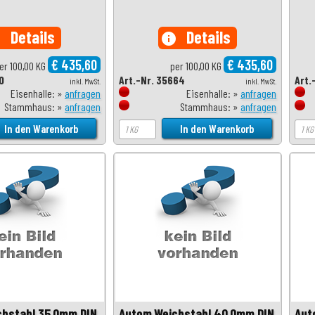
Details
Details
o
info
€ 435,60
€ 435,60
er 100,00 KG
per 100,00 KG
0
Art.-Nr. 35664
Art.
inkl. MwSt.
inkl. MwSt.
Eisenhalle: »
anfragen
Eisenhalle: »
anfragen
Stammhaus: »
anfragen
Stammhaus: »
anfragen
chstahl 35,0mm DIN
Autom.Weichstahl 40,0mm DIN
Aut