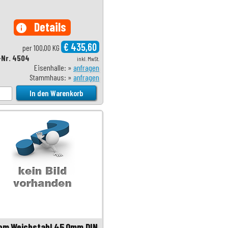
Details
info
€ 435,60
per 100,00 KG
-Nr. 4504
inkl. MwSt.
Eisenhalle: »
anfragen
Stammhaus: »
anfragen
om.Weichstahl 45,0mm DIN