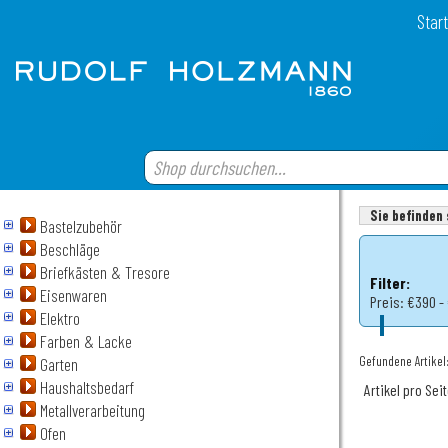
Start
Sie befinden 
Bastelzubehör
Beschläge
Briefkästen & Tresore
Filter:
Eisenwaren
Preis:
€390 -
Elektro
Farben & Lacke
Gefundene Artikel:
Garten
Haushaltsbedarf
Artikel pro Sei
Metallverarbeitung
Ofen