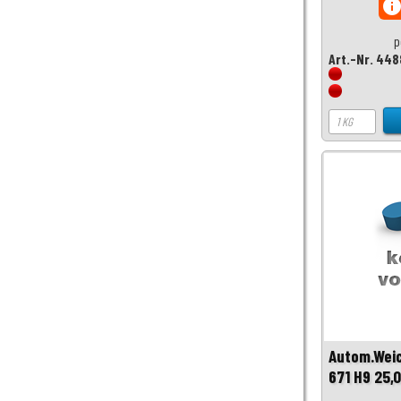
inf
p
Art.-Nr. 448
Autom.Wei
671 H9 25