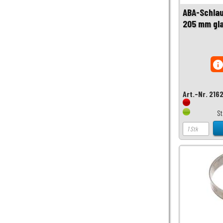
ABA-Schla
205 mm gla
inf
Art.-Nr. 216
S