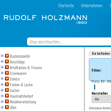
Startseite
Unternehmen
Sie befinden 
Bastelzubehör
Beschläge
Briefkästen & Tresore
Filter:
Eisenwaren
Elektro
Preis:
€0 - €
Farben & Lacke
Garten
Hersteller
Haushaltsbedarf
Metallverarbeitung
Ofen
Gefundene Artikel