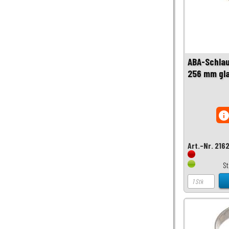
ABA-Schla
256 mm gla
inf
Art.-Nr. 216
S