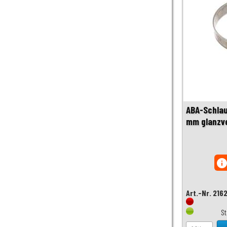
ABA-Schla
mm glanzve
inf
Art.-Nr. 216
S