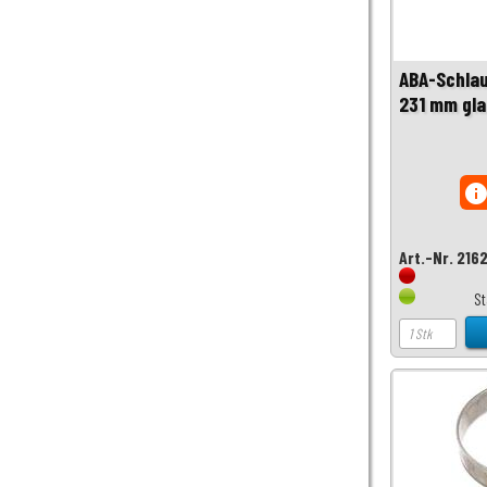
ABA-Schla
231 mm gla
inf
Art.-Nr. 216
S