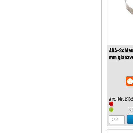
ABA-Schla
mm glanzve
inf
Art.-Nr. 216
S