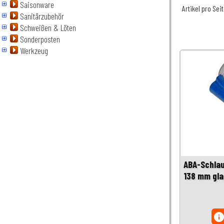
Saisonware
Artikel pro Sei
Sanitärzubehör
Schweißen & Löten
Sonderposten
Werkzeug
ABA-Schla
138 mm gla
inf