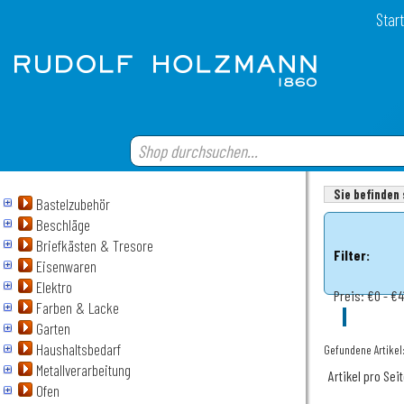
Start
Sie befinden 
Bastelzubehör
Beschläge
Briefkästen & Tresore
Filter:
Eisenwaren
Elektro
Preis:
€0 - €4
Farben & Lacke
Garten
Haushaltsbedarf
Gefundene Artikel
Metallverarbeitung
Artikel pro Sei
Ofen