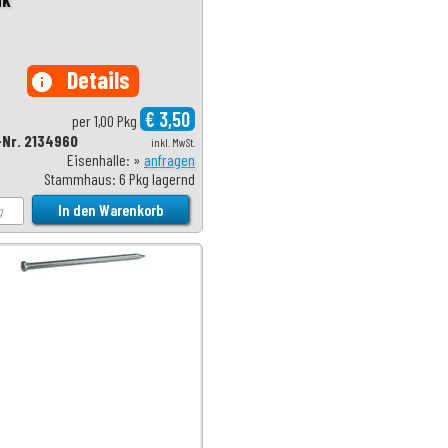
Details
info
€ 3,50
per 1,00 Pkg
-Nr. 2134960
inkl. MwSt.
Eisenhalle: »
anfragen
Stammhaus: 6 Pkg lagernd