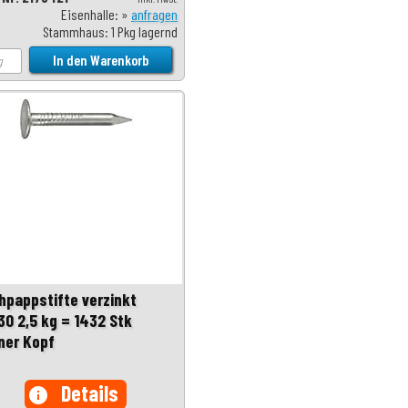
Eisenhalle: »
anfragen
Stammhaus: 1 Pkg lagernd
hpappstifte verzinkt
30 2,5 kg = 1432 Stk
iner Kopf
Details
info