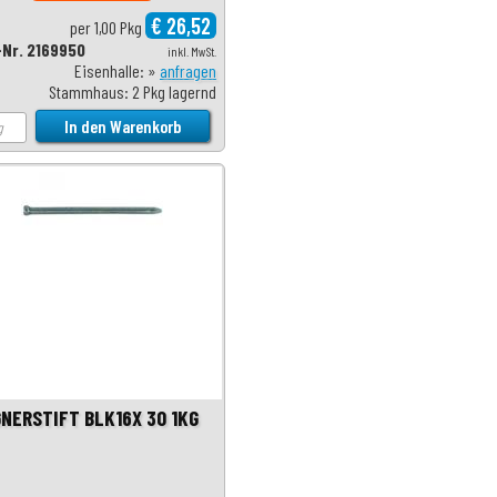
€ 26,52
per 1,00 Pkg
-Nr. 2169950
inkl. MwSt.
Eisenhalle: »
anfragen
Stammhaus: 2 Pkg lagernd
NERSTIFT BLK16X 30 1KG