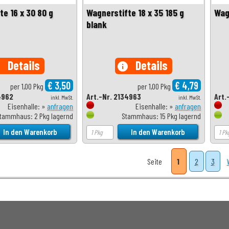
te 16 x 30 80 g
Wagnerstifte 18 x 35 185 g
Wag
blank
Details
Details
o
info
€ 3,50
€ 4,79
per 1,00 Pkg
per 1,00 Pkg
4962
Art.-Nr. 2134963
Art.
inkl. MwSt.
inkl. MwSt.
Eisenhalle: »
anfragen
Eisenhalle: »
anfragen
tammhaus: 2 Pkg lagernd
Stammhaus: 15 Pkg lagernd
Seite
1
2
3