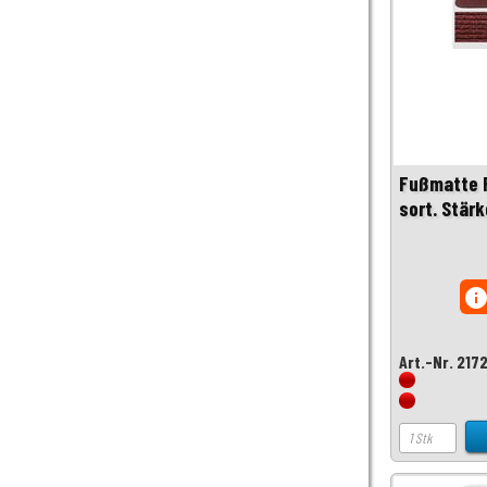
Fußmatte 
sort. Stär
inf
Art.-Nr. 217