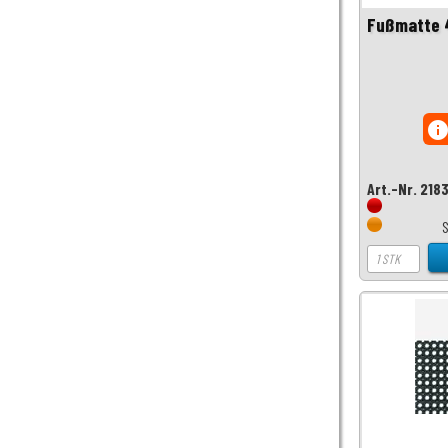
Fußmatte 
inf
Art.-Nr. 218