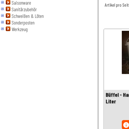
Saisonware
Artikel pro Sei
Sanitärzubehör
Schweißen & Löten
Sonderposten
Werkzeug
Büffel - H
Liter
inf