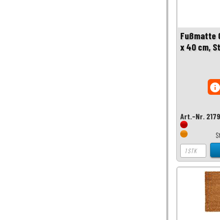
Fußmatte 
x 40 cm, S
inf
Art.-Nr. 217
S