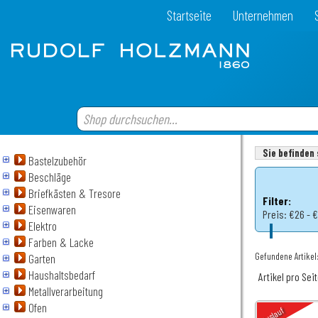
Startseite
Unternehmen
Sie befinden 
Bastelzubehör
Beschläge
Briefkästen & Tresore
Filter:
Eisenwaren
Preis:
€26 - 
Elektro
Farben & Lacke
Gefundene Artikel:
Garten
Haushaltsbedarf
Artikel pro Sei
Metallverarbeitung
Ofen
Auslauf