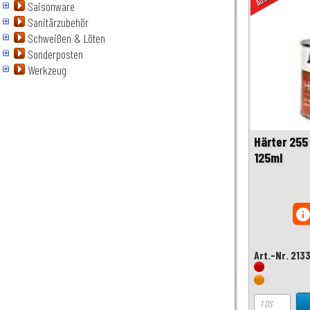
Saisonware
Sanitärzubehör
Schweißen & Löten
Sonderposten
Werkzeug
Härter 255 
125ml
inf
Art.-Nr. 21