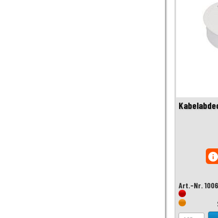
Kabelabde
inf
Art.-Nr. 100