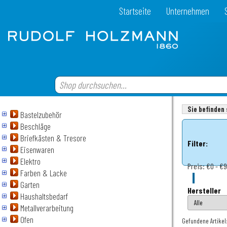
Startseite
Unternehmen
Sie befinden 
Bastelzubehör
Beschläge
Briefkästen & Tresore
Filter:
Eisenwaren
Elektro
Preis:
€0 - €
Farben & Lacke
Garten
Hersteller
Haushaltsbedarf
Metallverarbeitung
Ofen
Gefundene Artikel: