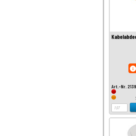
Kabelabde
inf
Art.-Nr. 213