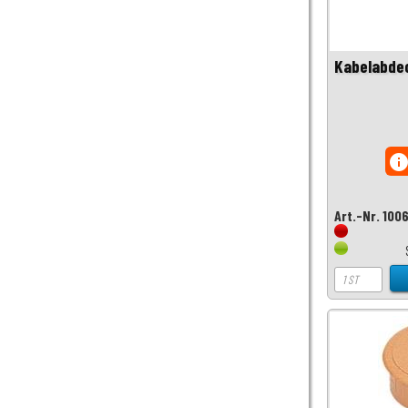
Kabelabde
inf
Art.-Nr. 100