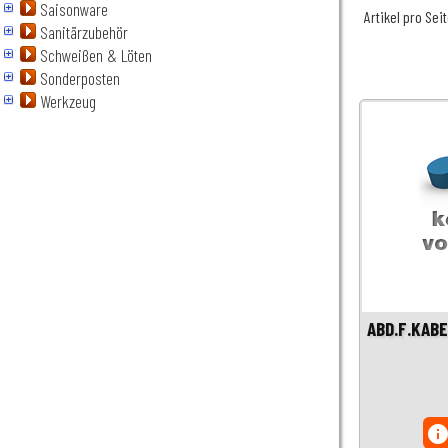
Saisonware
Artikel pro Sei
Sanitärzubehör
Schweißen & Löten
Sonderposten
Werkzeug
ABD.F.KAB
inf