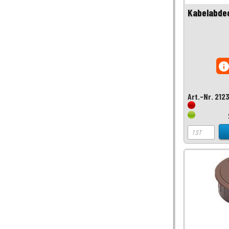
Kabelabde
inf
Art.-Nr. 212