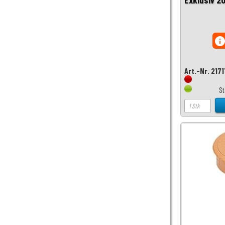
inf
Art.-Nr. 217
S