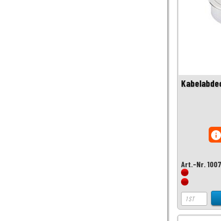
Kabelabde
inf
Art.-Nr. 100