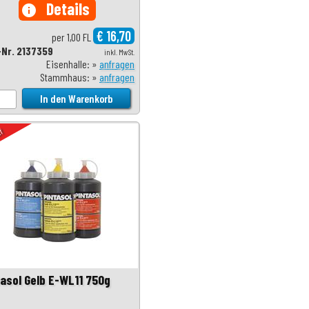
Details
info
€ 16,70
per 1,00 FL
-Nr. 2137359
inkl. MwSt.
Eisenhalle: »
anfragen
Stammhaus: »
anfragen
uf
tasol Gelb E-WL11 750g