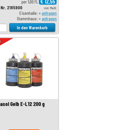
€ 12,55
per 1,00 FL
-Nr. 2185900
inkl. MwSt.
Eisenhalle: »
anfragen
Stammhaus: »
anfragen
uf
tasol Gelb E-L12 200 g