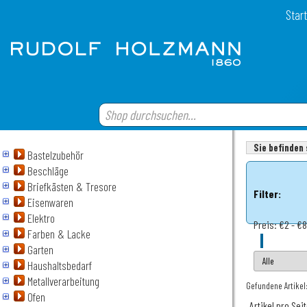
Start
Sie befinden 
Bastelzubehör
Beschläge
Briefkästen & Tresore
Filter:
Eisenwaren
Elektro
Preis:
€2 - €
Farben & Lacke
Garten
Haushaltsbedarf
Metallverarbeitung
Gefundene Artikel
Ofen
Artikel pro Sei