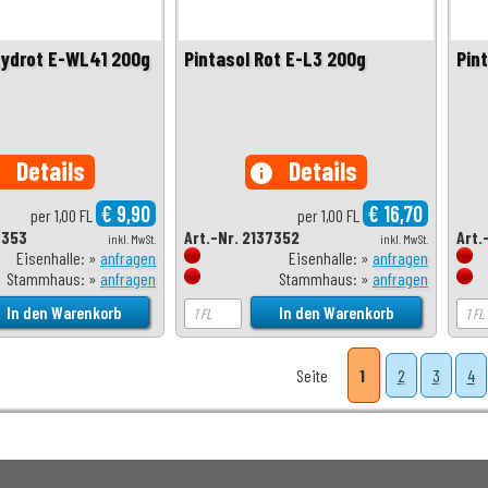
xydrot E-WL41 200g
Pintasol Rot E-L3 200g
Pin
Details
Details
o
info
€ 9,90
€ 16,70
per 1,00 FL
per 1,00 FL
7353
Art.-Nr. 2137352
Art.
inkl. MwSt.
inkl. MwSt.
Eisenhalle: »
anfragen
Eisenhalle: »
anfragen
Stammhaus: »
anfragen
Stammhaus: »
anfragen
Seite
1
2
3
4