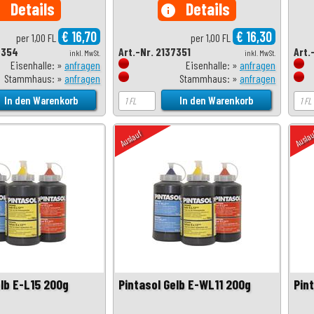
Details
Details
o
info
€ 16,70
€ 16,30
per 1,00 FL
per 1,00 FL
7354
Art.-Nr. 2137351
Art.
inkl. MwSt.
inkl. MwSt.
Eisenhalle: »
anfragen
Eisenhalle: »
anfragen
Stammhaus: »
anfragen
Stammhaus: »
anfragen
Auslauf
Ausla
elb E-L15 200g
Pintasol Gelb E-WL11 200g
Pin