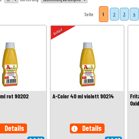
Seite
1
2
3
4
Auslauf
 ml rot 90202
A-Color 40 ml violett 90214
Fri
Oxi
Details
Details
o
info