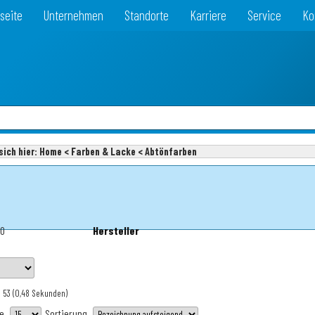
seite
Unternehmen
Standorte
Karriere
Service
Ko
sich hier:
Home < Farben & Lacke < Abtönfarben
80
Hersteller
: 53
(0,48 Sekunden)
te
Sortierung