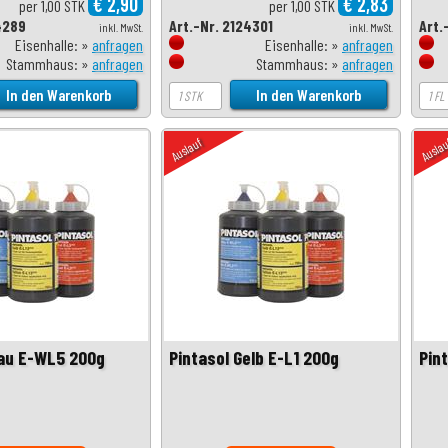
€ 2,90
€ 2,83
per 1,00 STK
per 1,00 STK
4289
Art.-Nr. 2124301
Art.
inkl. MwSt.
inkl. MwSt.
Eisenhalle: »
anfragen
Eisenhalle: »
anfragen
Stammhaus: »
anfragen
Stammhaus: »
anfragen
Auslauf
Ausla
lau E-WL5 200g
Pintasol Gelb E-L1 200g
Pin