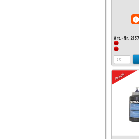
inf
Art.-Nr. 213
Auslauf