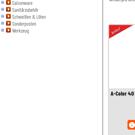
Saisonware
Sanitärzubehör
Schweißen & Löten
Sonderposten
Auslauf
Werkzeug
A-Color 40
inf