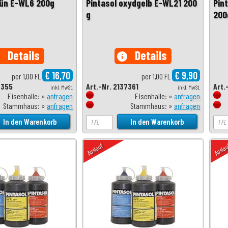
rün E-WL6 200g
Pintasol oxydgelb E-WL21 200
Pin
g
200
Details
Details
o
info
€ 16,70
€ 9,90
per 1,00 FL
per 1,00 FL
7355
Art.-Nr. 2137361
Art.
inkl. MwSt.
inkl. MwSt.
Eisenhalle: »
anfragen
Eisenhalle: »
anfragen
Stammhaus: »
anfragen
Stammhaus: »
anfragen
Auslauf
Ausla