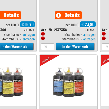
Details
Details
o
info
€ 16,70
€ 23,90
per 1,00 FL
per 1,00 FL
7360
Art.-Nr. 2137358
Art.
inkl. MwSt.
inkl. MwSt.
Eisenhalle: »
anfragen
Eisenhalle: »
anfragen
Stammhaus: »
anfragen
Stammhaus: »
anfragen
Auslauf
Ausla