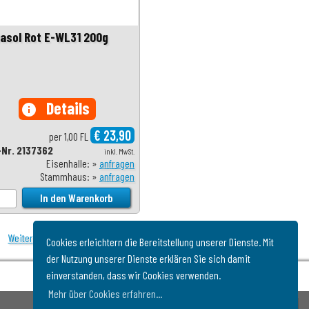
tasol Rot E-WL31 200g
Details
info
€ 23,90
per 1,00 FL
-Nr. 2137362
inkl. MwSt.
Eisenhalle: »
anfragen
Stammhaus: »
anfragen
Weiter
Cookies erleichtern die Bereitstellung unserer Dienste. Mit
der Nutzung unserer Dienste erklären Sie sich damit
einverstanden, dass wir Cookies verwenden.
Mehr über Cookies erfahren...