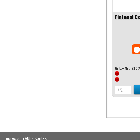
Pintasol O
inf
Art.-Nr. 213
Impressum
AGBs
Kontakt