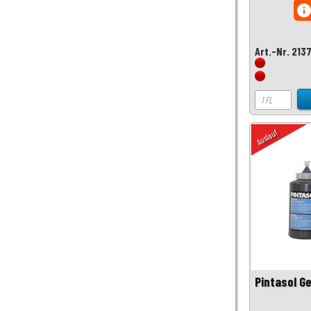
inf
Art.-Nr. 213
Auslauf
Pintasol G