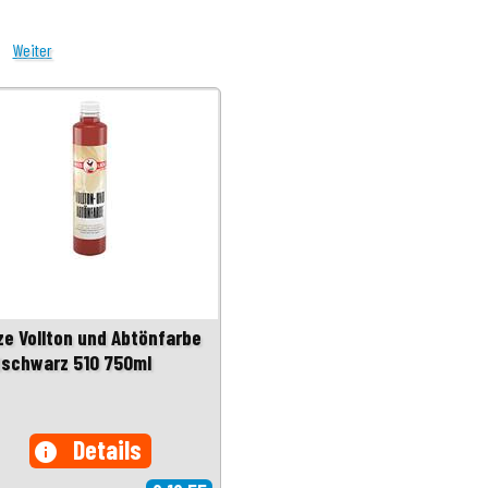
Weiter
tze Vollton und Abtönfarbe
dschwarz 510 750ml
Details
info