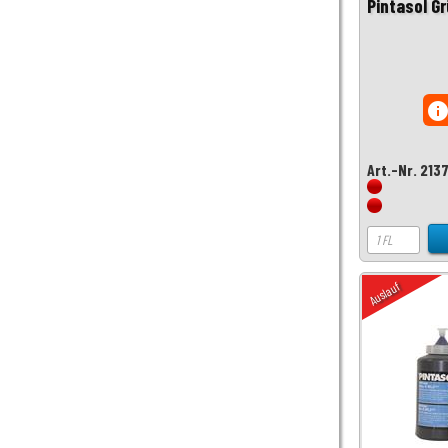
Pintasol G
inf
Art.-Nr. 213
Auslauf