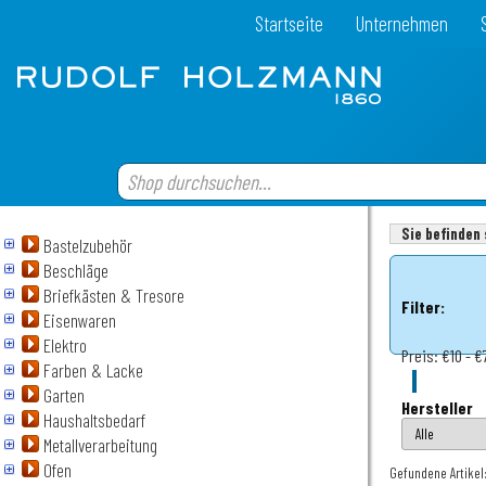
Startseite
Unternehmen
Sie befinden 
Bastelzubehör
Beschläge
Briefkästen & Tresore
Filter:
Eisenwaren
Elektro
Preis:
€10 - €
Farben & Lacke
Garten
Hersteller
Haushaltsbedarf
Metallverarbeitung
Ofen
Gefundene Artikel: