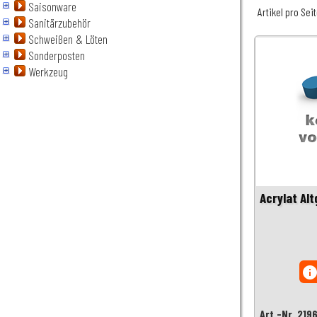
Saisonware
Artikel pro Sei
Sanitärzubehör
Schweißen & Löten
Sonderposten
Werkzeug
Acrylat Alt
inf
Art.-Nr. 219