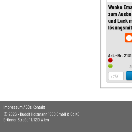
Wenko Emai
zum Ausbes
und Lack m
lösungsmit
inf
Art.-Nr. 213
S
Impressum
AGBs
Kontakt
© 2026 - Rudolf Holzmann 1860 GmbH & Co KG
Brünner Straße 11, 1210 Wien