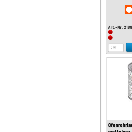
inf
Art.-Nr. 218
Ofenrohrla
mattglanz 