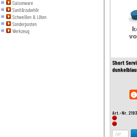
Saisonware
Sanitärzubehör
Schweißen & Löten
Sonderposten
Werkzeug
Short Serv
dunkelblau
inf
Art.-Nr. 219