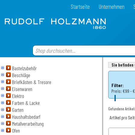
Startseite
Unternehmen
Sie befinden 
Bastelzubehör
Beschläge
Briefkästen & Tresore
Filter:
Eisenwaren
Preis:
€99 - 
Elektro
Farben & Lacke
Gefundene Artikel:
Garten
Haushaltsbedarf
Artikel pro Sei
Metallverarbeitung
Ofen