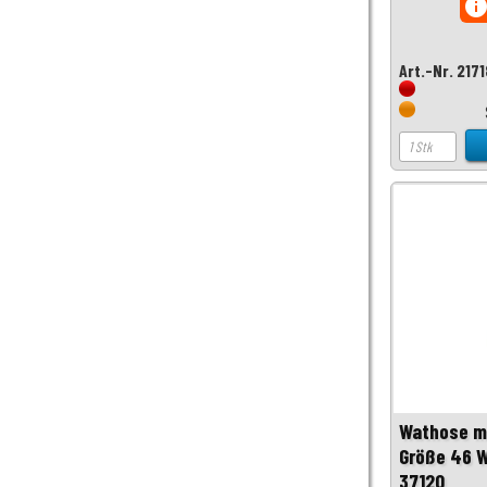
inf
Art.-Nr. 217
Wathose m
Größe 46 
37120