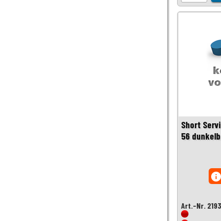
Short Serv
56 dunkel
inf
Art.-Nr. 219