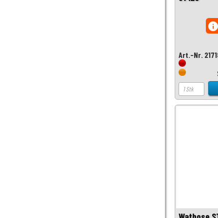
inf
Art.-Nr. 217
Wathose S