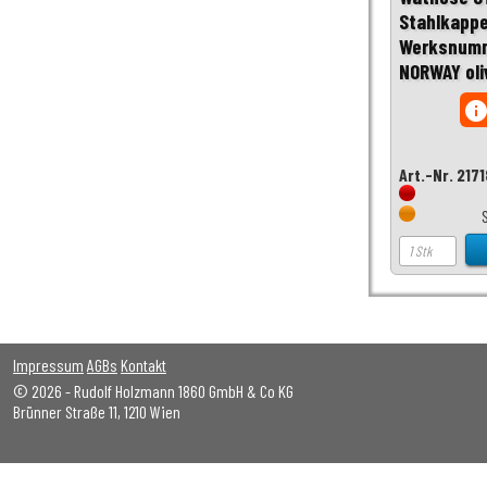
Stahlkapp
Werksnumm
NORWAY oli
inf
Art.-Nr. 217
Impressum
AGBs
Kontakt
© 2026 - Rudolf Holzmann 1860 GmbH & Co KG
Brünner Straße 11, 1210 Wien