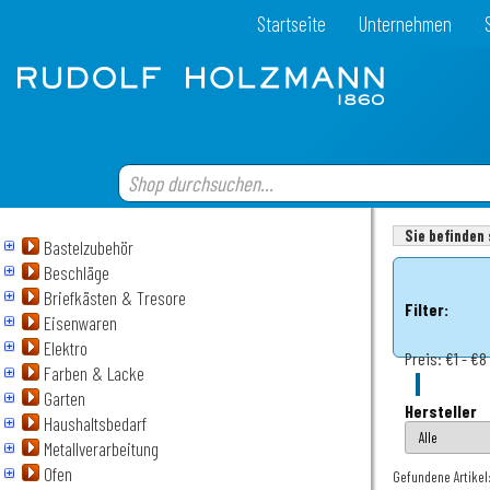
Startseite
Unternehmen
Sie befinden 
Bastelzubehör
Beschläge
Briefkästen & Tresore
Filter:
Eisenwaren
Elektro
Preis:
€1 - €8
Farben & Lacke
Garten
Hersteller
Haushaltsbedarf
Metallverarbeitung
Ofen
Gefundene Artikel: