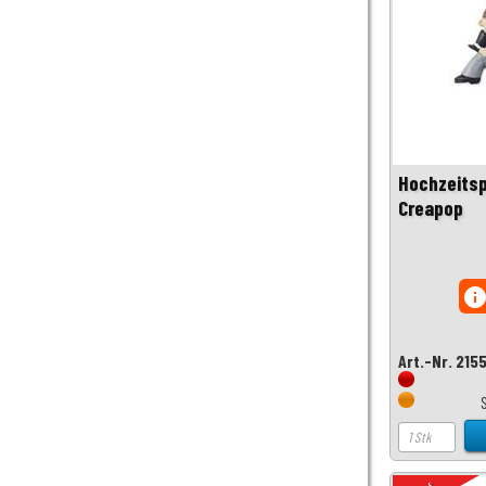
Hochzeitsp
Creapop
inf
Art.-Nr. 215