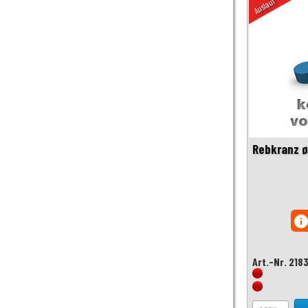
Auslauf
Rebkranz ø
inf
Art.-Nr. 218