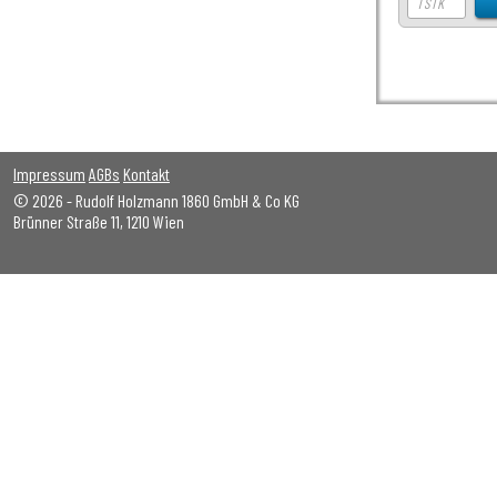
Impressum
AGBs
Kontakt
© 2026 - Rudolf Holzmann 1860 GmbH & Co KG
Brünner Straße 11, 1210 Wien