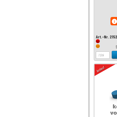
inf
Art.-Nr. 215
Auslauf