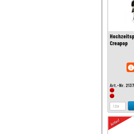
Hochzeitsp
Creapop
inf
Art.-Nr. 213
Auslauf