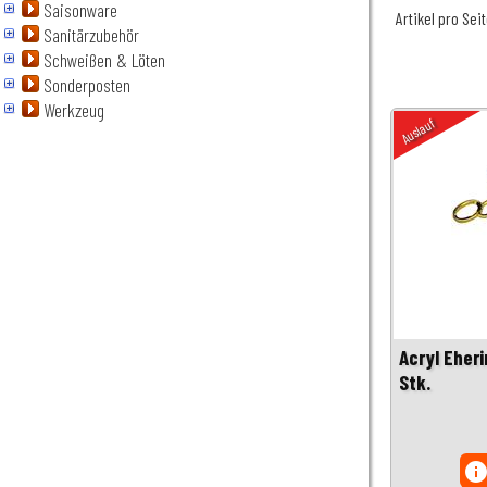
Saisonware
Artikel pro Sei
Sanitärzubehör
Schweißen & Löten
Sonderposten
Werkzeug
Auslauf
Acryl Eher
Stk.
inf