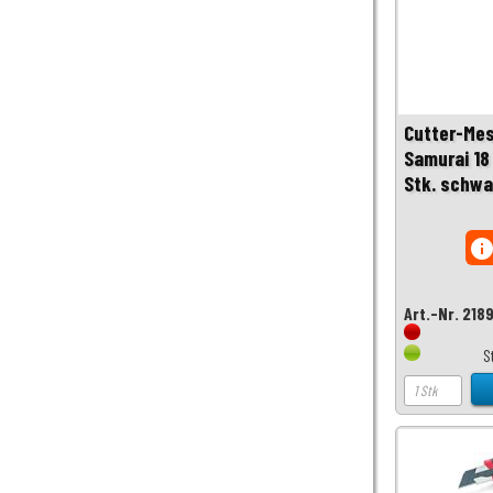
Cutter-Mes
Samurai 18
Stk. schwa
inf
Art.-Nr. 218
S