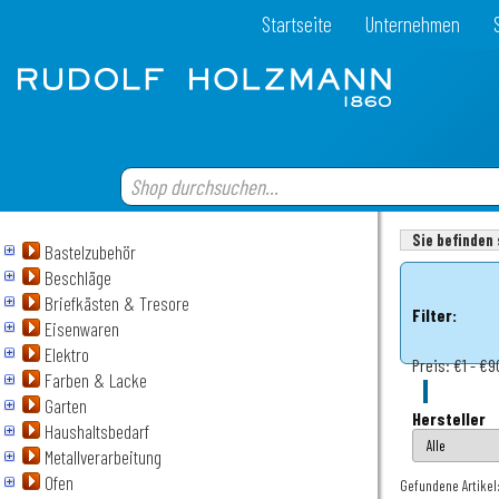
Startseite
Unternehmen
Sie befinden 
Bastelzubehör
Beschläge
Briefkästen & Tresore
Filter:
Eisenwaren
Elektro
Preis:
€1 - €9
Farben & Lacke
Garten
Hersteller
Haushaltsbedarf
Metallverarbeitung
Ofen
Gefundene Artikel