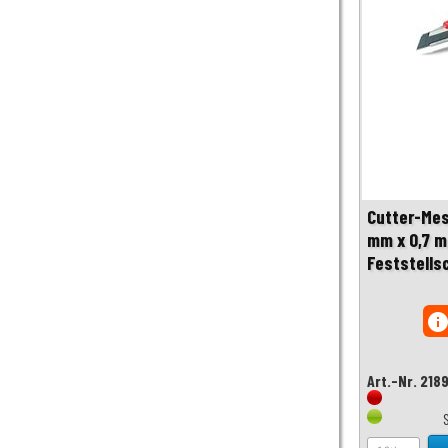
Cutter-Mes
mm x 0,7 m
Feststells
inf
Art.-Nr. 218