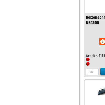
Bolzenschn
NBC900
inf
Art.-Nr. 213