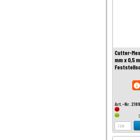
Cutter-Mes
mm x 0,5 m
Feststells
inf
Art.-Nr. 218