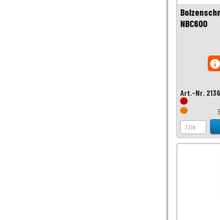
Bolzenschn
NBC600
inf
Art.-Nr. 213