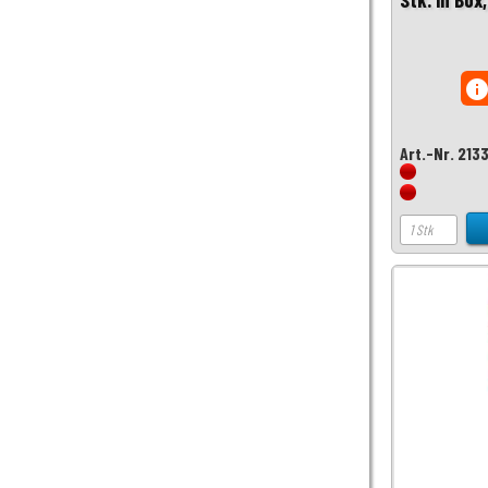
inf
Art.-Nr. 213