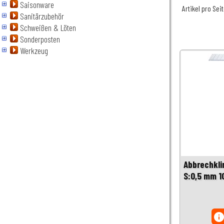
Saisonware
Artikel pro Sei
Sanitärzubehör
Schweißen & Löten
Sonderposten
Werkzeug
Abbrechklin
S:0,5 mm 1
inf