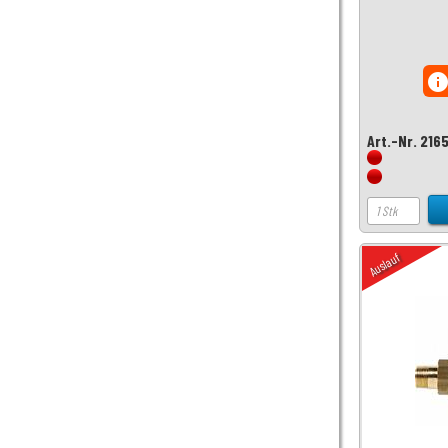
inf
Art.-Nr. 216
Auslauf