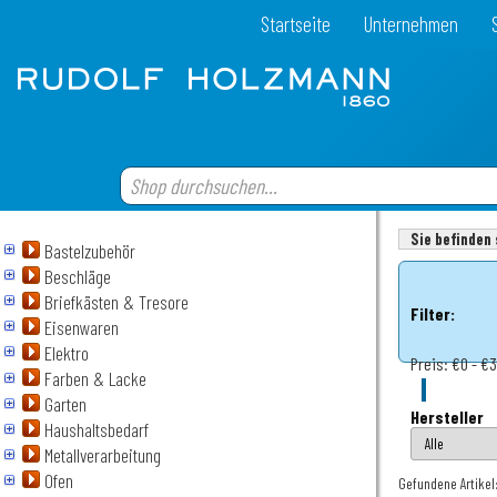
Startseite
Unternehmen
Sie befinden 
Bastelzubehör
Beschläge
Briefkästen & Tresore
Filter:
Eisenwaren
Elektro
Preis:
€0 - €
Farben & Lacke
Garten
Hersteller
Haushaltsbedarf
Metallverarbeitung
Ofen
Gefundene Artikel: