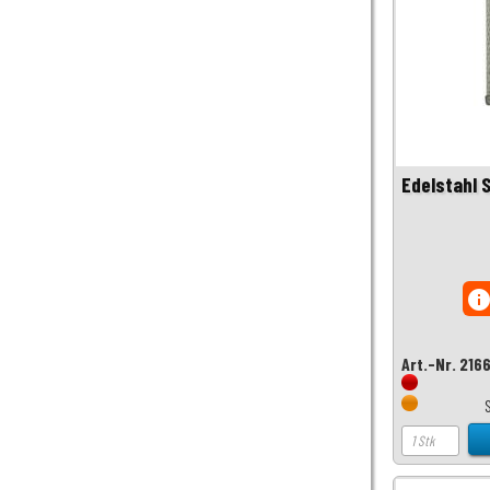
Edelstahl 
inf
Art.-Nr. 216