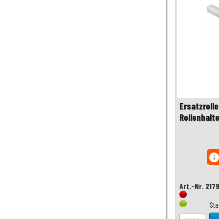
Ersatzroll
Rollenhalt
inf
Art.-Nr. 217
Sta