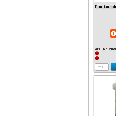
Druckminde
inf
Art.-Nr. 216