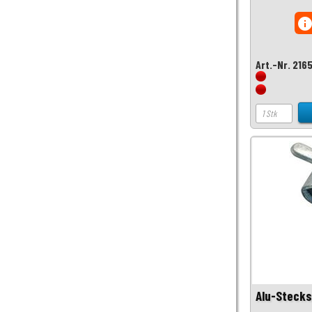
inf
Art.-Nr. 216
Alu-Stecks