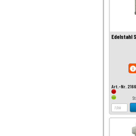
Edelstahl 
inf
Art.-Nr. 216
S