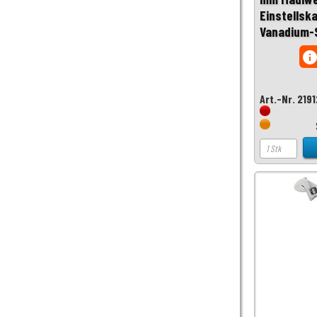
Einstellsk
Vanadium-
inf
Art.-Nr. 219