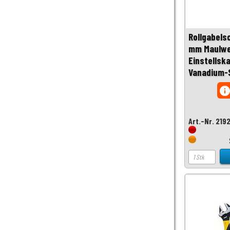
Rollgabels
mm Maulwe
Einstellsk
Vanadium-
inf
Art.-Nr. 219