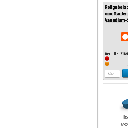
Rollgabels
mm Maulwe
Vanadium-
inf
Art.-Nr. 218