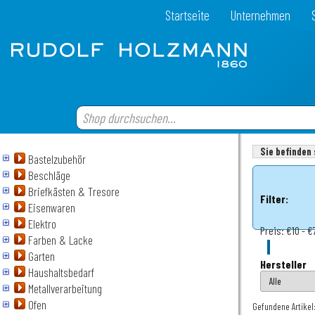
Startseite
Unternehmen
Sie befinden 
Bastelzubehör
Beschläge
Briefkästen & Tresore
Filter:
Eisenwaren
Elektro
Preis:
€10 - €
Farben & Lacke
Garten
Hersteller
Haushaltsbedarf
Metallverarbeitung
Ofen
Gefundene Artikel: