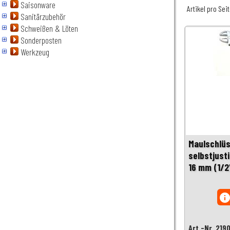
Saisonware
Artikel pro Sei
Sanitärzubehör
Schweißen & Löten
Sonderposten
Werkzeug
Maulschlüs
selbstjust
16 mm (1/2
inf
Art.-Nr. 219