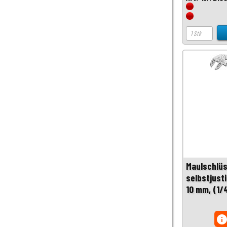
Maulschlüs
selbstjust
10 mm, (1/
inf