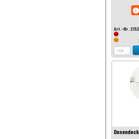
inf
Art.-Nr. 215
Dosendeck