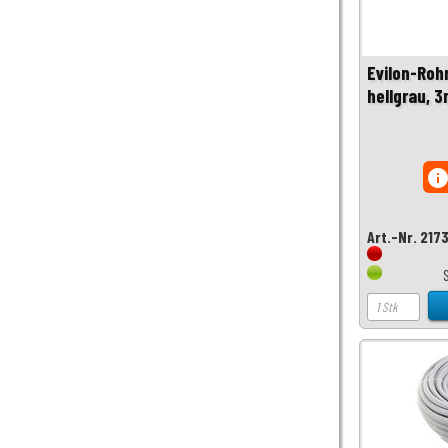
Evilon-Roh
hellgrau, 3
inf
Art.-Nr. 217