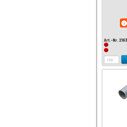
inf
Art.-Nr. 216