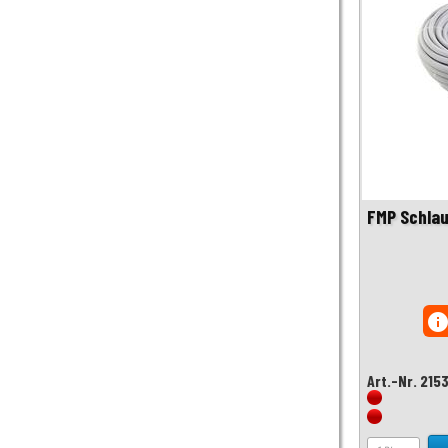
FMP Schla
inf
Art.-Nr. 215