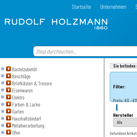
Startseite
Unternehmen
Sie befinden 
Bastelzubehör
Beschläge
Briefkästen & Tresore
Filter:
Eisenwaren
Elektro
Preis:
€0 - €1
Farben & Lacke
Garten
Hersteller
Haushaltsbedarf
Metallverarbeitung
Ofen
Gefundene Artikel