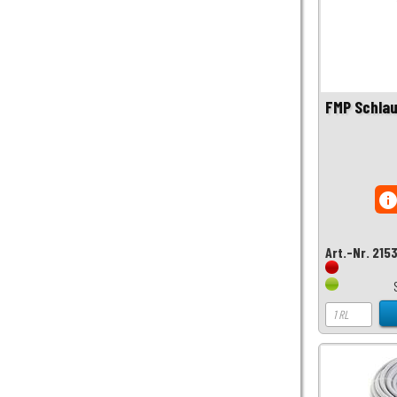
FMP Schla
inf
Art.-Nr. 215