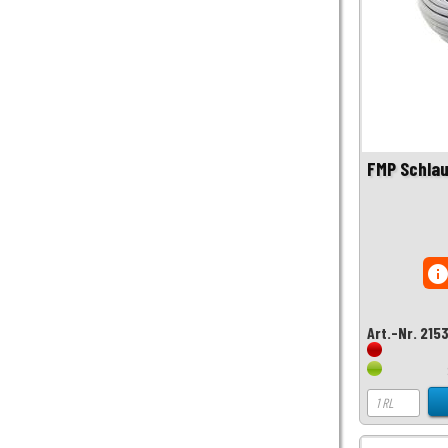
FMP Schla
inf
Art.-Nr. 215