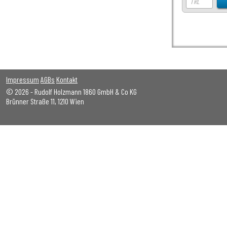
Impressum
AGBs
Kontakt
© 2026 - Rudolf Holzmann 1860 GmbH & Co KG
Brünner Straße 11, 1210 Wien