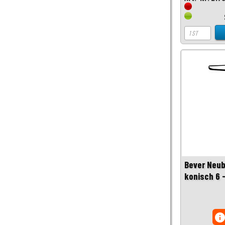
Bever Neu
konisch 6 
inf