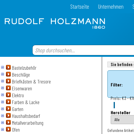
Startseite
Unternehmen
Sie befinden 
Bastelzubehör
Beschläge
Briefkästen & Tresore
Filter:
Eisenwaren
Elektro
Preis:
€3 - €1
Farben & Lacke
Garten
Hersteller
Haushaltsbedarf
Metallverarbeitung
Ofen
Gefundene Artikel