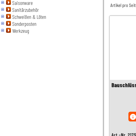
Saisonware
Artikel pro Sei
Sanitärzubehör
Schweißen & Löten
Sonderposten
Werkzeug
Bauschlüss
inf
Art.-Nr. 217