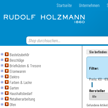
Startseite
Unternehmen
Sie befinden 
Bastelzubehör
Beschläge
Briefkästen & Tresore
Filter:
Eisenwaren
Elektro
Preis:
€0 - €1
Farben & Lacke
Garten
Hersteller
Haushaltsbedarf
Metallverarbeitung
Ofen
Gefundene Artikel: