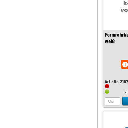
Formrohrk
weiß
inf
Art.-Nr. 215
S