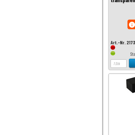
inf
Art.-Nr. 217
St