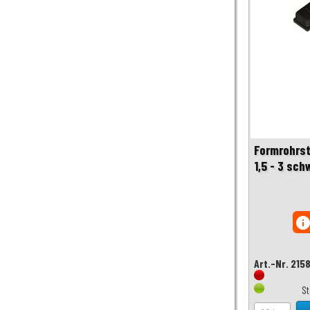
Formrohrst
1,5 - 3 sch
inf
Art.-Nr. 215
S