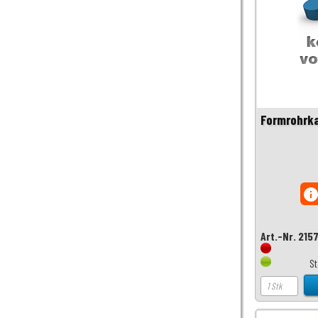
Formrohrka
inf
Art.-Nr. 215
S