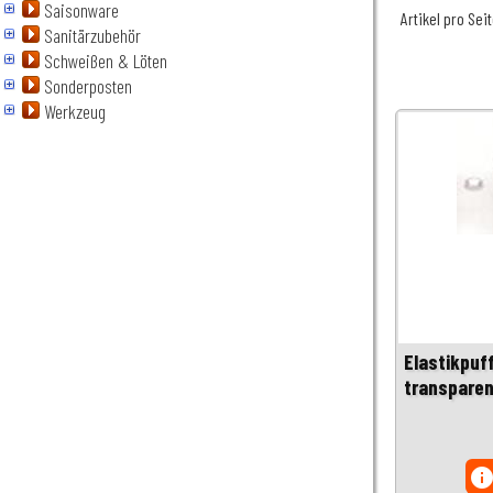
Saisonware
Artikel pro Sei
Sanitärzubehör
Schweißen & Löten
Sonderposten
Werkzeug
Elastikpuf
transparen
inf