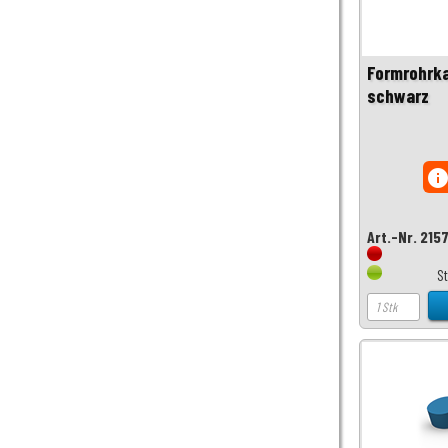
Formrohrka
schwarz
inf
Art.-Nr. 215
S