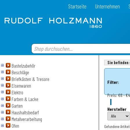
Startseite
Unternehmen
Sie befinden 
Bastelzubehör
Beschläge
Briefkästen & Tresore
Filter:
Eisenwaren
Elektro
Preis:
€6 - €
Farben & Lacke
Garten
Hersteller
Haushaltsbedarf
Metallverarbeitung
Ofen
Gefundene Artikel