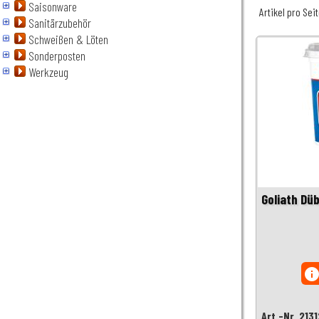
Saisonware
Artikel pro Sei
Sanitärzubehör
Schweißen & Löten
Sonderposten
Werkzeug
Goliath Dü
inf
Art.-Nr. 213