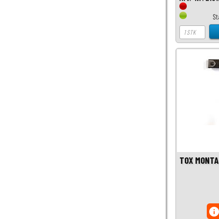
St
TOX MONTA
inf