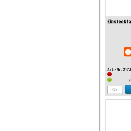
Einsteckfal
inf
Art.-Nr. 217
S