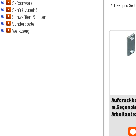
Saisonware
Artikel pro Sei
Sanitärzubehör
Schweißen & Löten
Sonderposten
Werkzeug
Aufdruckbo
m.Gegenpla
Arbeitsstr
inf