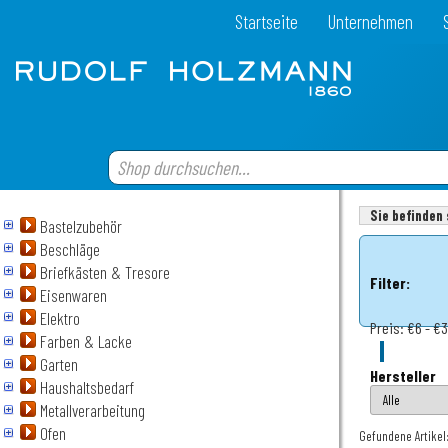
Startseite
Unternehmen
Sie befinden 
Bastelzubehör
Beschläge
Briefkästen & Tresore
Filter:
Eisenwaren
Elektro
Preis:
€6 - €3
Farben & Lacke
Garten
Hersteller
Haushaltsbedarf
Metallverarbeitung
Ofen
Gefundene Artikel