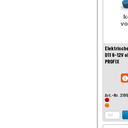
Elektrische
D11 6-12V 
PROFIX
inf
Art.-Nr. 219