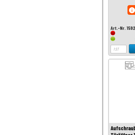
inf
Art.-Nr. 159
Aufschrau
Türöffner 