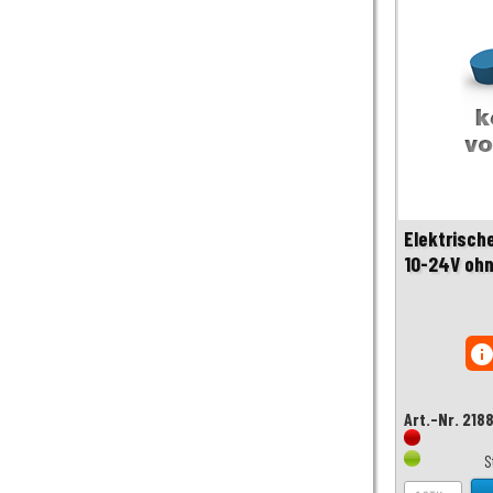
Elektrisch
10-24V ohn
inf
Art.-Nr. 218
S