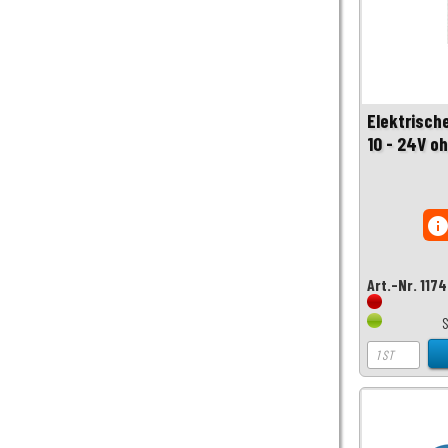
Elektrische
10 - 24V o
inf
Art.-Nr. 117