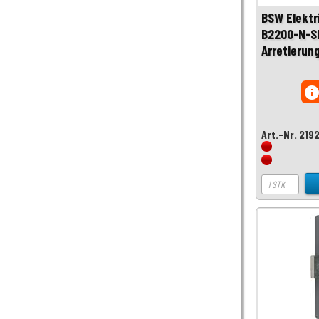
BSW Elektr
B2200-N-SB
Arretierun
inf
Art.-Nr. 219