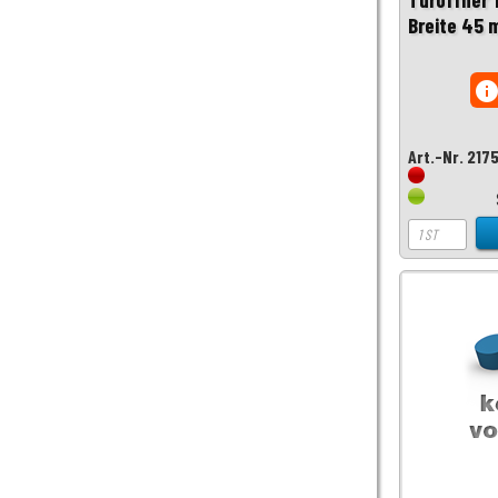
Breite 45 
inf
Art.-Nr. 217