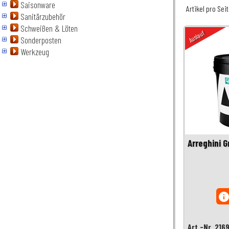
Saisonware
Artikel pro Sei
Sanitärzubehör
Schweißen & Löten
Auslauf
Sonderposten
Werkzeug
Arreghini G
inf
Art.-Nr. 216