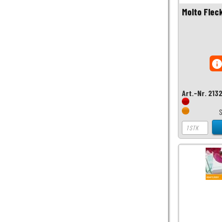
Molto Flec
inf
Art.-Nr. 213