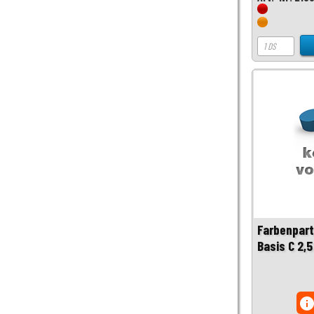
Farbenpart
Basis C 2,5
inf