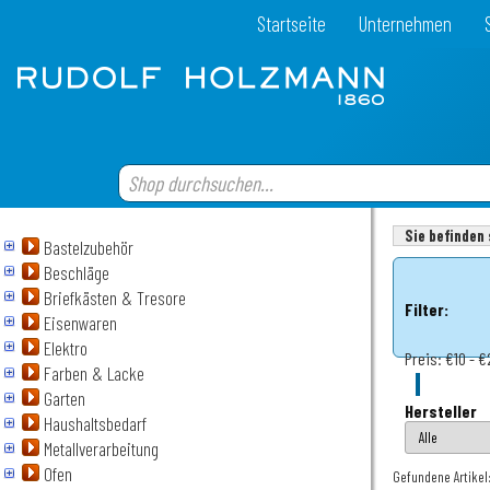
Startseite
Unternehmen
Sie befinden 
Bastelzubehör
Beschläge
Briefkästen & Tresore
Filter:
Eisenwaren
Elektro
Preis:
€10 - 
Farben & Lacke
Garten
Hersteller
Haushaltsbedarf
Metallverarbeitung
Ofen
Gefundene Artikel: