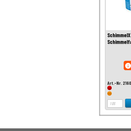
SchimmelX 
Schimmelfa
inf
Art.-Nr. 216