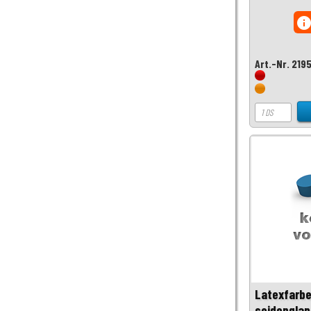
inf
Art.-Nr. 219
Latexfarbe
seidenglan