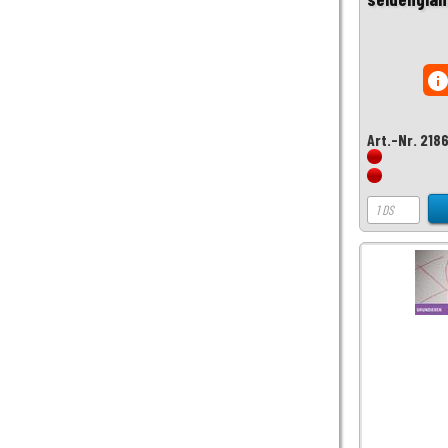
inf
Art.-Nr. 218