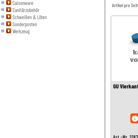
Saisonware
Artikel pro Sei
Sanitärzubehör
Schweißen & Löten
Sonderposten
Werkzeug
GU Vierkan
inf
Art.-Nr. 218