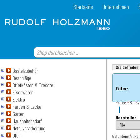
Startseite
Unternehmen
Sie befinden 
Bastelzubehör
Beschläge
Briefkästen & Tresore
Filter:
Eisenwaren
Elektro
Preis:
€8 - €
Farben & Lacke
Garten
Hersteller
Haushaltsbedarf
Metallverarbeitung
Ofen
Gefundene Artikel