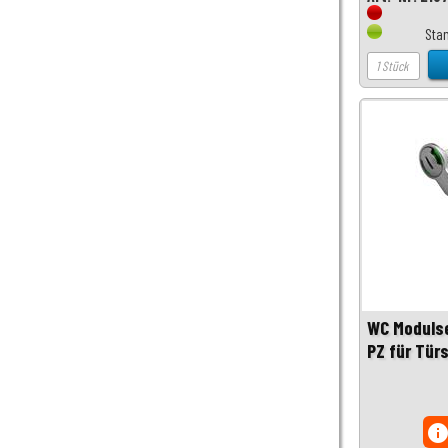
Sta
WC Moduls
PZ für Tür
inf