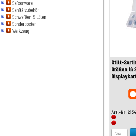
Saisonware
Sanitärzubehör
Schweißen & Löten
Sonderposten
Werkzeug
Stift-Sorti
Größen 16 
Displaykar
inf
Art.-Nr. 213