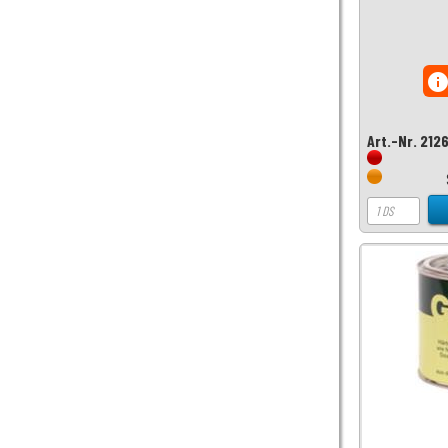
inf
Art.-Nr. 212