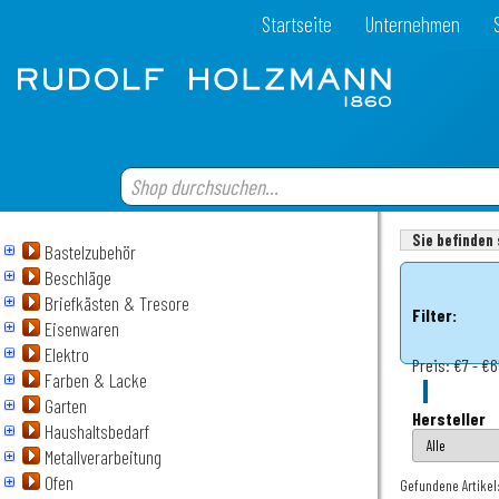
Startseite
Unternehmen
Sie befinden 
Bastelzubehör
Beschläge
Briefkästen & Tresore
Filter:
Eisenwaren
Elektro
Preis:
€7 - €
Farben & Lacke
Garten
Hersteller
Haushaltsbedarf
Metallverarbeitung
Ofen
Gefundene Artikel