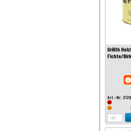
Grilith Holz
Fichte/Bir
inf
Art.-Nr. 212