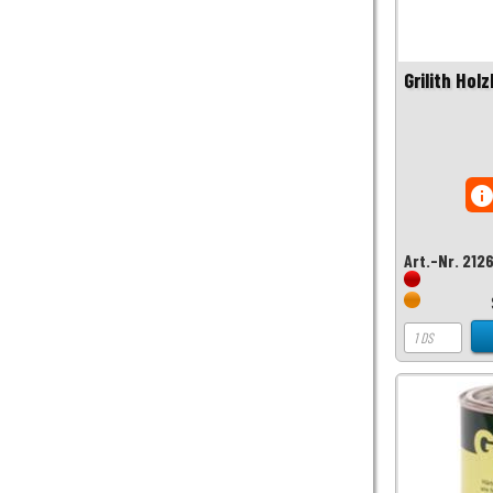
Grilith Hol
inf
Art.-Nr. 212