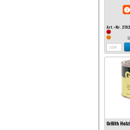
inf
Art.-Nr. 219
S
Grilith Hol