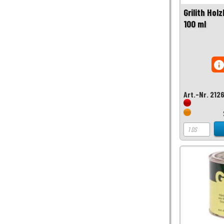
Grilith Hol
100 ml
inf
Art.-Nr. 212