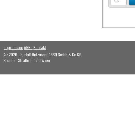
Impressum
AGBs
Kontakt
© 2026 - Rudolf Holzmann 1860 GmbH & Co KG
Brünner Straße 11, 1210 Wien