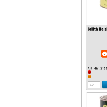
Grilith Holz
inf
Art.-Nr. 213