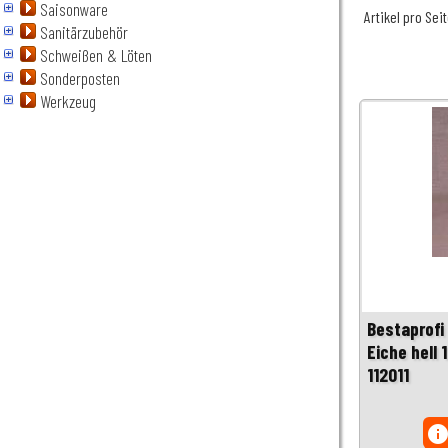
Saisonware
Artikel pro Sei
Sanitärzubehör
Schweißen & Löten
Sonderposten
Werkzeug
Bestaprof
Eiche hell 
112011
inf