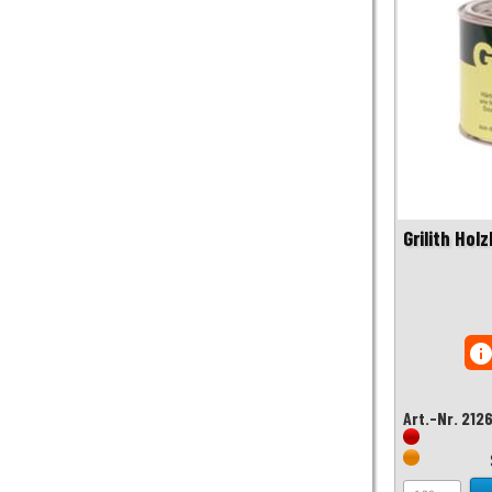
Grilith Hol
inf
Art.-Nr. 212