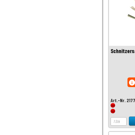
Schnitzers
inf
Art.-Nr. 217