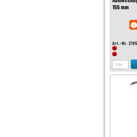
155 mm
inf
Art.-Nr. 219