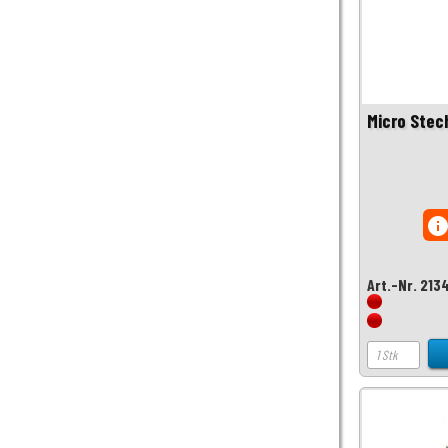
Micro Stech
inf
Art.-Nr. 213