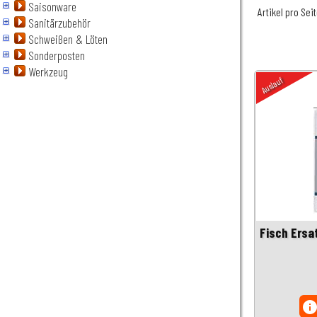
Saisonware
Artikel pro Sei
Sanitärzubehör
Schweißen & Löten
Sonderposten
Werkzeug
Auslauf
Fisch Ersa
inf