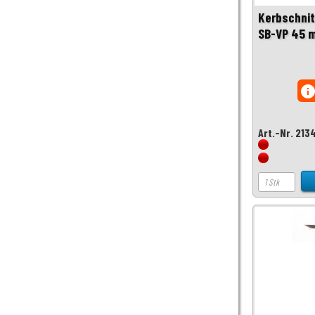
Kerbschni
SB-VP 45 
inf
Art.-Nr. 213