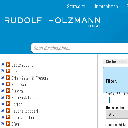
Startseite
Unternehmen
Sie befinden 
Bastelzubehör
Beschläge
Briefkästen & Tresore
Filter:
Eisenwaren
Elektro
Preis:
€3 - €
Farben & Lacke
Garten
Hersteller
Haushaltsbedarf
Metallverarbeitung
Ofen
Gefundene Artikel