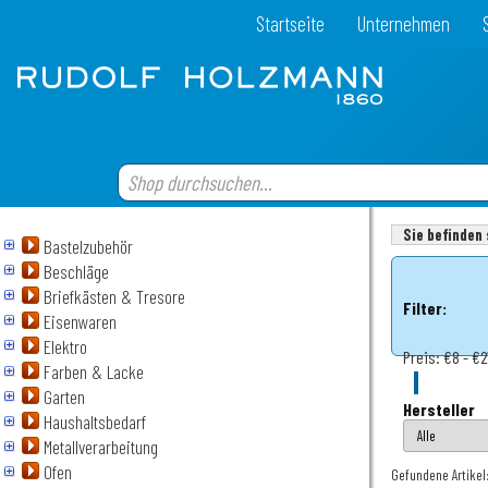
Startseite
Unternehmen
Sie befinden 
Bastelzubehör
Beschläge
Briefkästen & Tresore
Filter:
Eisenwaren
Elektro
Preis:
€8 - €2
Farben & Lacke
Garten
Hersteller
Haushaltsbedarf
Metallverarbeitung
Ofen
Gefundene Artikel: