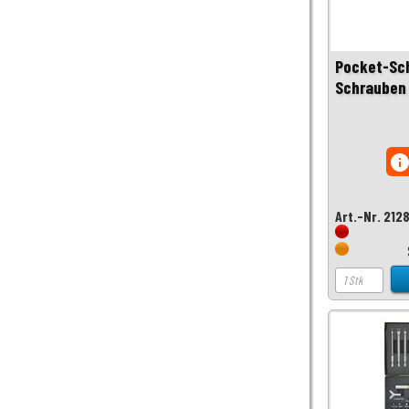
Pocket-Sch
Schrauben 
inf
Art.-Nr. 212