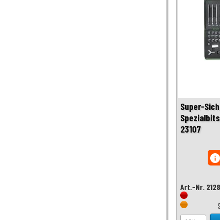
Super-Sich
Spezialbits
23107
inf
Art.-Nr. 212