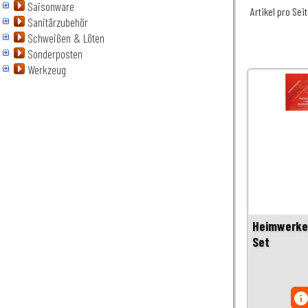
Saisonware
Artikel pro Sei
Sanitärzubehör
Schweißen & Löten
Sonderposten
Werkzeug
Heimwerker
Set
inf