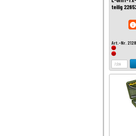
teilig 2265
inf
Art.-Nr. 212