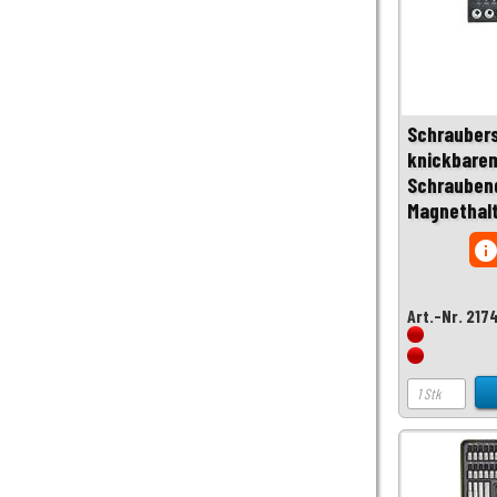
Schraubers
knickbare
Schrauben
Magnethalte
inf
Art.-Nr. 217