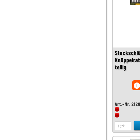
Steckschlü
Knüppelrat
teilig
inf
Art.-Nr. 212