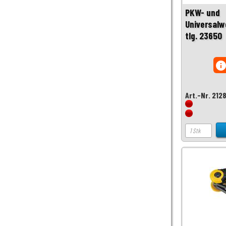
PKW- und
Universalw
tlg. 23650
inf
Art.-Nr. 212