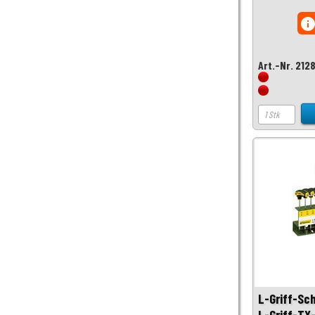
inf
Art.-Nr. 212
L-Griff-Sc
L-Griff-TX-