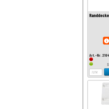
Randdeckel
inf
Art.-Nr. 216
S