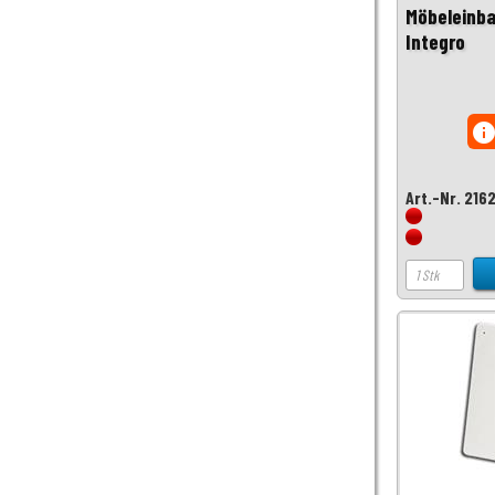
Möbeleinb
Integro
inf
Art.-Nr. 216