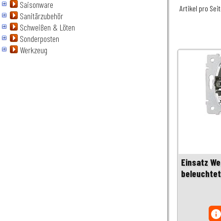
Saisonware
Artikel pro Sei
Sanitärzubehör
Schweißen & Löten
Sonderposten
Werkzeug
Einsatz We
beleuchte
inf