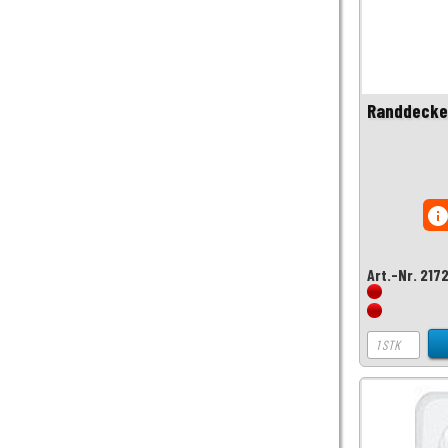
Randdecke
inf
Art.-Nr. 217