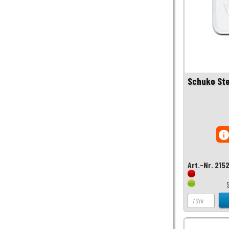
Schuko St
inf
Art.-Nr. 215