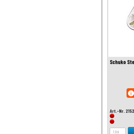
Schuko Ste
inf
Art.-Nr. 215