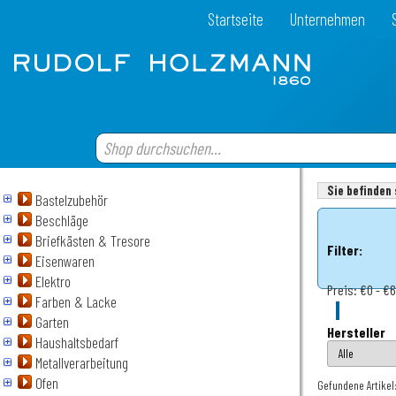
Startseite
Unternehmen
Sie befinden 
Bastelzubehör
Beschläge
Briefkästen & Tresore
Filter:
Eisenwaren
Elektro
Preis:
€0 - €
Farben & Lacke
Garten
Hersteller
Haushaltsbedarf
Metallverarbeitung
Ofen
Gefundene Artikel: