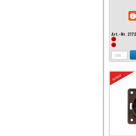
inf
Art.-Nr. 217
Auslauf