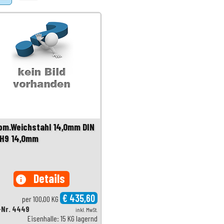
om.Weichstahl 14,0mm DIN
 H9 14,0mm
Details
info
€ 435,60
per 100,00 KG
-Nr. 4449
inkl. MwSt.
Eisenhalle: 15 KG lagernd