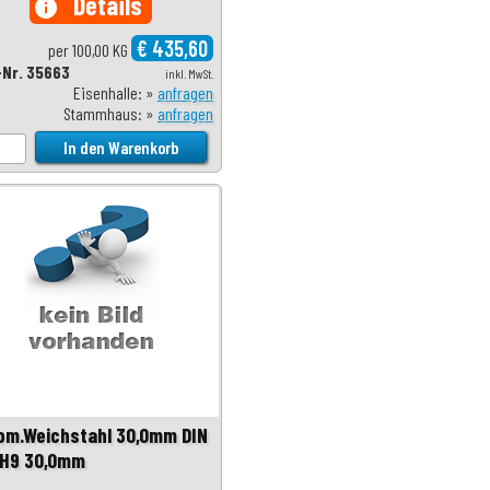
Details
info
€ 435,60
per 100,00 KG
-Nr. 35663
inkl. MwSt.
Eisenhalle: »
anfragen
Stammhaus: »
anfragen
om.Weichstahl 30,0mm DIN
 H9 30,0mm