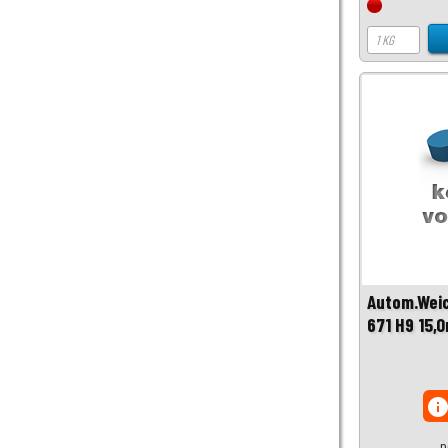
Autom.Weic
671 H9 15,
inf
p