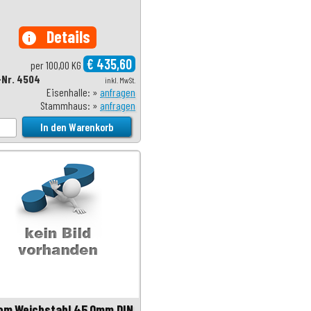
Details
info
€ 435,60
per 100,00 KG
-Nr. 4504
inkl. MwSt.
Eisenhalle: »
anfragen
Stammhaus: »
anfragen
om.Weichstahl 45,0mm DIN