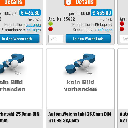
Details
Details
o
info
€ 435,60
€ 435,60
er 100,00 KG
per 100,00 KG
8
Art.-Nr. 35662
Art.
inkl. MwSt.
inkl. MwSt.
Eisenhalle: »
anfragen
Eisenhalle: 14 KG lagernd
Stammhaus: »
anfragen
Stammhaus: »
anfragen
chstahl 25,0mm DIN
Autom.Weichstahl 28,0mm DIN
Aut
,0mm
671 H9 28,0mm
671