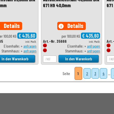
,0mm
671 H9 40,0mm
671
Details
Details
o
info
€ 435,60
€ 435,60
er 100,00 KG
per 100,00 KG
65
Art.-Nr. 35666
Art.
inkl. MwSt.
inkl. MwSt.
Eisenhalle: »
anfragen
Eisenhalle: »
anfragen
Stammhaus: »
anfragen
Stammhaus: »
anfragen
Seite
1
2
3
4
...