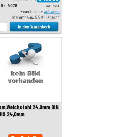
-Nr. 4476
inkl. MwSt.
Eisenhalle: »
anfragen
Stammhaus: 5,5 KG lagernd
om.Weichstahl 24,0mm DIN
 H9 24,0mm