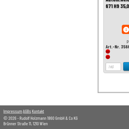
671 H9 35
inf
p
Art.-Nr. 356
Impressum
AGBs
Kontakt
© 2026 - Rudolf Holzmann 1860 GmbH & Co KG
Brünner Straße 11, 1210 Wien