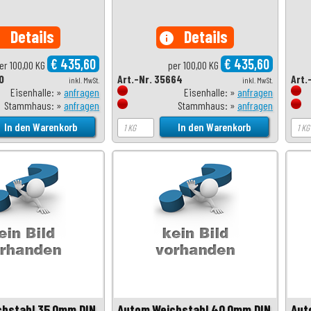
Details
Details
o
info
€ 435,60
€ 435,60
er 100,00 KG
per 100,00 KG
0
Art.-Nr. 35664
Art.
inkl. MwSt.
inkl. MwSt.
Eisenhalle: »
anfragen
Eisenhalle: »
anfragen
Stammhaus: »
anfragen
Stammhaus: »
anfragen
chstahl 35,0mm DIN
Autom.Weichstahl 40,0mm DIN
Aut