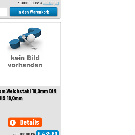
Stammhaus: »
anfragen
om.Weichstahl 18,0mm DIN
 H9 18,0mm
Details
info
€ 435,60
per 100,00 KG