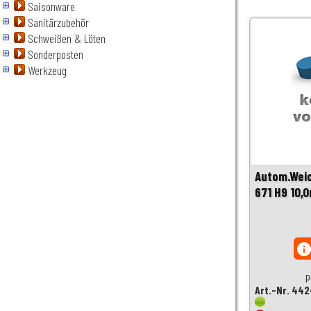
Saisonware
Sanitärzubehör
Schweißen & Löten
Sonderposten
Werkzeug
Autom.Weic
671 H9 10,
inf
p
Art.-Nr. 44