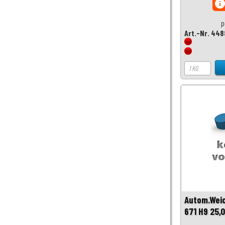
inf
p
Art.-Nr. 448
Autom.Wei
671 H9 25