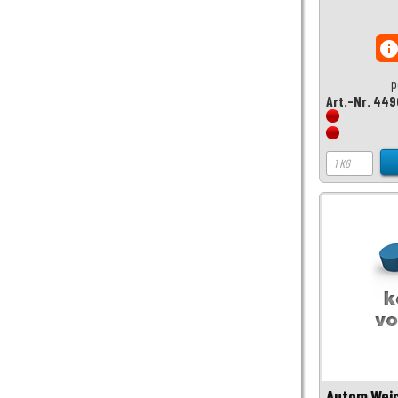
inf
p
Art.-Nr. 449
Autom.Wei