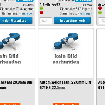
1
Art.-Nr. 4463
Art.
inkl. MwSt.
inkl. MwSt.
Eisenhalle: 27 KG lagernd
Eisenhalle: 5 KG lagernd
Stammhaus: »
anfragen
Stammhaus: »
anfragen
chstahl 20,0mm DIN
Autom.Weichstahl 22,0mm DIN
Aut
,0mm
671 H9 22,0mm
671