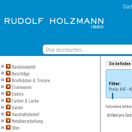
Start
Sie befinden 
Bastelzubehör
Beschläge
Briefkästen & Tresore
Filter:
Eisenwaren
Preis:
€47 - 
Elektro
Farben & Lacke
Gefundene Artikel
Garten
Haushaltsbedarf
Artikel pro Sei
Metallverarbeitung
Ofen