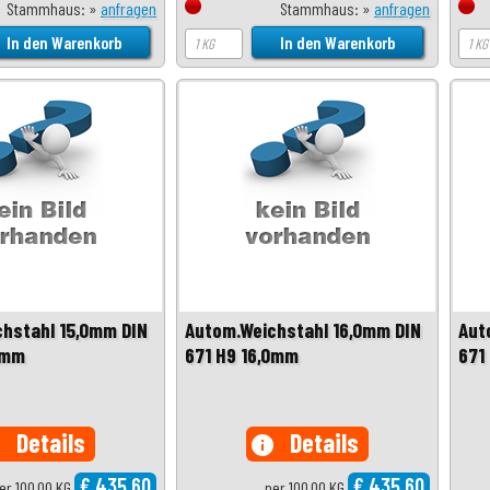
Stammhaus: »
anfragen
Stammhaus: »
anfragen
hstahl 15,0mm DIN
Autom.Weichstahl 16,0mm DIN
Aut
0mm
671 H9 16,0mm
671
Details
Details
o
info
€ 435,60
€ 435,60
er 100,00 KG
per 100,00 KG