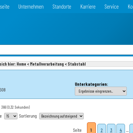
seite
Unternehmen
Standorte
Karriere
Service
Ko
sich hier:
Home < Metallverarbeitung < Stabstahl
Unterkategorien:
€608
: 366
(0,32 Sekunden)
te
Sortierung
Seite
1
2
3
4
...