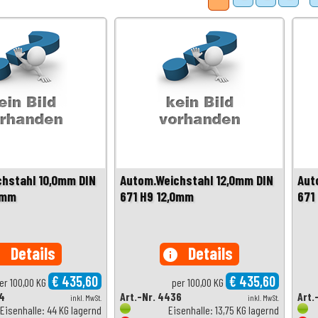
hstahl 10,0mm DIN
Autom.Weichstahl 12,0mm DIN
Aut
0mm
671 H9 12,0mm
671
Details
Details
o
info
€ 435,60
€ 435,60
er 100,00 KG
per 100,00 KG
24
Art.-Nr. 4436
Art.
inkl. MwSt.
inkl. MwSt.
Eisenhalle: 44 KG lagernd
Eisenhalle: 13,75 KG lagernd