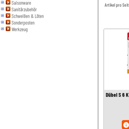
Saisonware
Artikel pro Sei
Sanitärzubehör
Schweißen & Löten
Sonderposten
Werkzeug
Dübel S 6 
inf