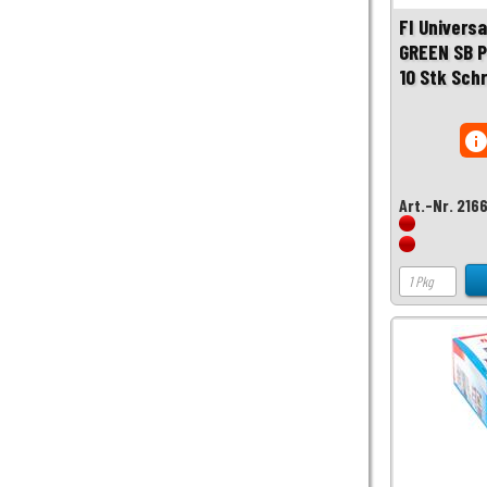
FI Univers
GREEN SB P
10 Stk Sch
inf
Art.-Nr. 216