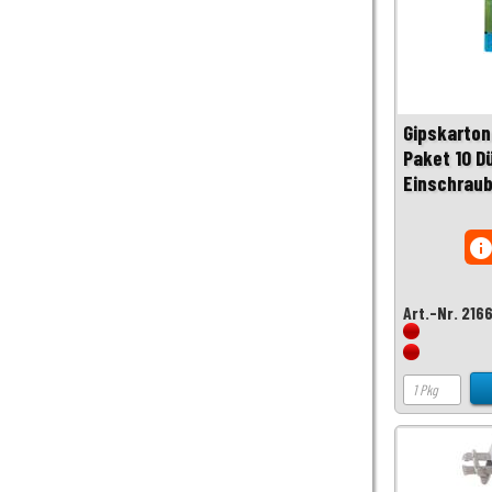
Gipskarton
Paket 10 Dü
Einschraub
inf
Art.-Nr. 216