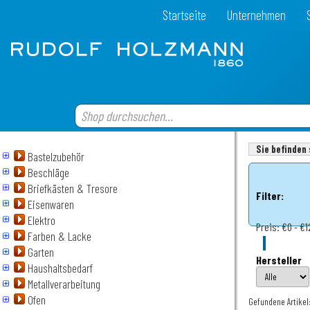
Startseite
Unternehmen
Sie befinden 
Bastelzubehör
Beschläge
Briefkästen & Tresore
Filter:
Eisenwaren
Elektro
Preis:
€0 - €1
Farben & Lacke
Garten
Hersteller
Haushaltsbedarf
Metallverarbeitung
Ofen
Gefundene Artikel