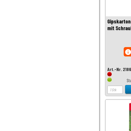
Gipskarton
mit Schrau
inf
Art.-Nr. 218
St