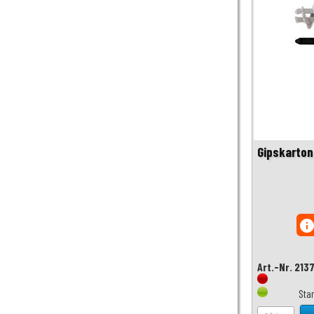
Gipskarton
inf
Art.-Nr. 213
Sta