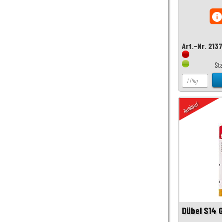
inf
Art.-Nr. 213
St
Auslauf
Dübel S14 