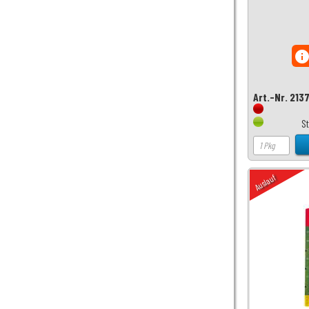
inf
Art.-Nr. 213
S
Auslauf