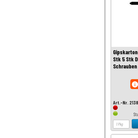
Gipskarton
Stk 5 Stk D
Schrauben 
inf
Art.-Nr. 213
St