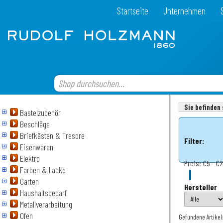
Startseite
Unternehmen
Sie befinden 
Bastelzubehör
Beschläge
Briefkästen & Tresore
Filter:
Eisenwaren
Elektro
Preis:
€5 - €
Farben & Lacke
Garten
Hersteller
Haushaltsbedarf
Metallverarbeitung
Ofen
Gefundene Artikel: