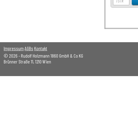
Impressum
AGBs
Kontakt
© 2026 - Rudolf Holzmann 1860 GmbH & Co KG
Brünner Straße 11, 1210 Wien