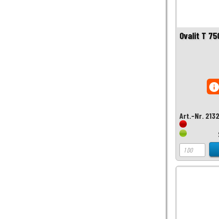
Ovalit T 75
inf
Art.-Nr. 213