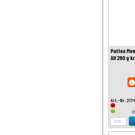
Pattex Mon
All 290 g kr
inf
Art.-Nr. 217
S