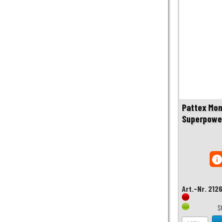
Pattex Mon
Superpower
inf
Art.-Nr. 212
S