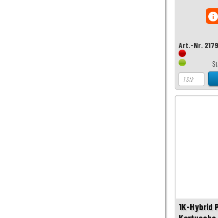
inf
Art.-Nr. 217
S
1K-Hybrid 
Kartusche