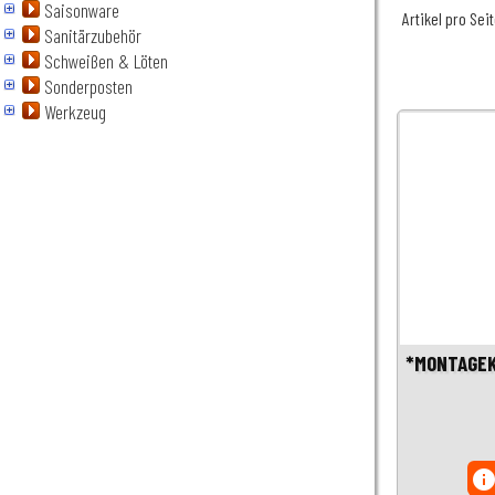
Saisonware
Artikel pro Sei
Sanitärzubehör
Schweißen & Löten
Sonderposten
Werkzeug
*MONTAGE
inf