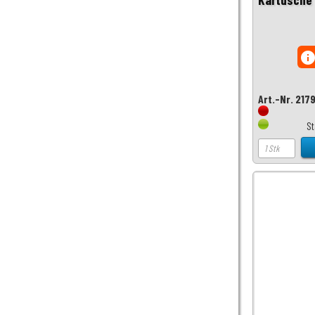
inf
Art.-Nr. 217
S