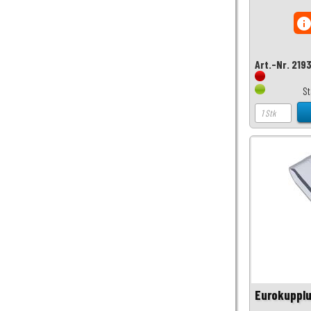
inf
Art.-Nr. 219
S
Eurokuppl