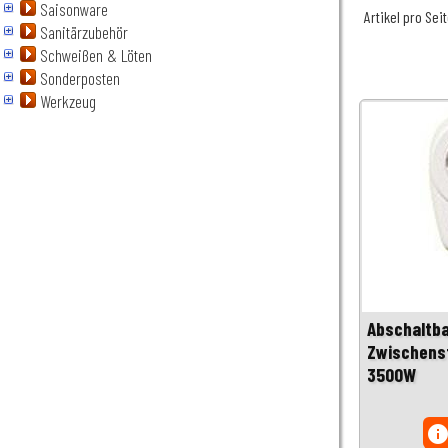
Saisonware
Artikel pro Sei
Sanitärzubehör
Schweißen & Löten
Sonderposten
Werkzeug
Abschaltba
Zwischenst
3500W
inf