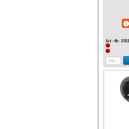
inf
Art.-Nr. 215