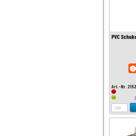
PVC Schuk
inf
Art.-Nr. 215