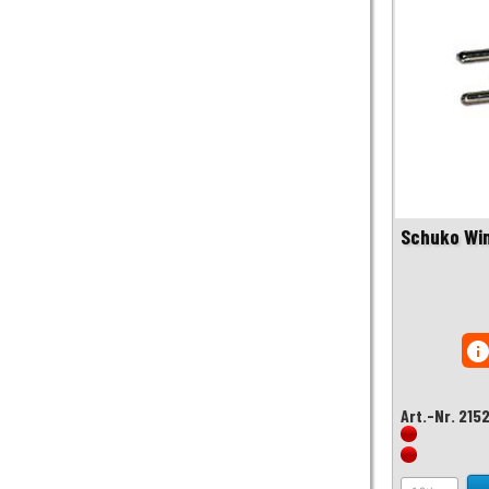
Schuko Win
inf
Art.-Nr. 215