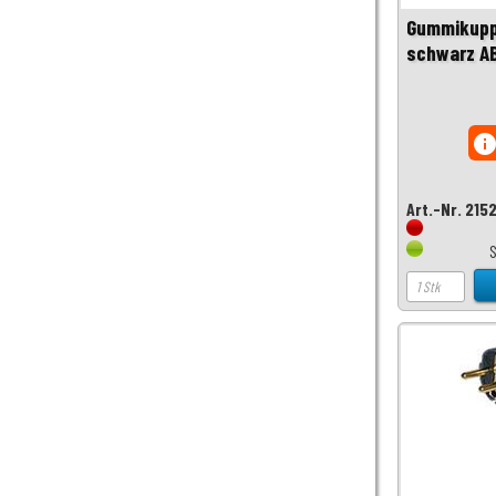
Gummikuppl
schwarz A
inf
Art.-Nr. 215
S