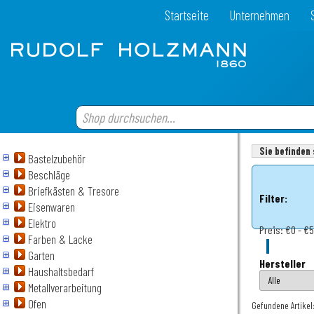
Startseite
Unternehmen
Sie befinden 
Bastelzubehör
Beschläge
Briefkästen & Tresore
Filter:
Eisenwaren
Elektro
Preis:
€0 - €
Farben & Lacke
Garten
Hersteller
Haushaltsbedarf
Metallverarbeitung
Ofen
Gefundene Artikel