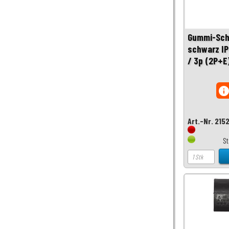
Gummi-Sch
schwarz IP
/ 3p (2P+E
inf
Art.-Nr. 215
S