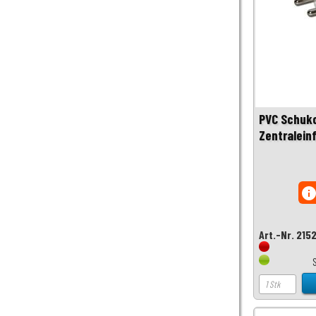
PVC Schuk
Zentralein
inf
Art.-Nr. 215