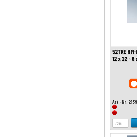
52TRE HM-
12 x 22 - 6
inf
Art.-Nr. 213