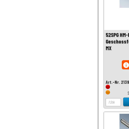
52SPG HM-
Geschossfo
MX
inf
Art.-Nr. 213