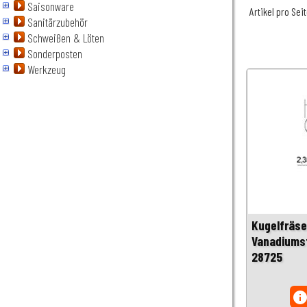
Saisonware
Artikel pro Sei
Sanitärzubehör
Schweißen & Löten
Sonderposten
Werkzeug
Kugelfräse
Vanadiumst
28725
inf