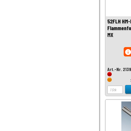
52FLH HM-
Flammenfor
MX
inf
Art.-Nr. 213