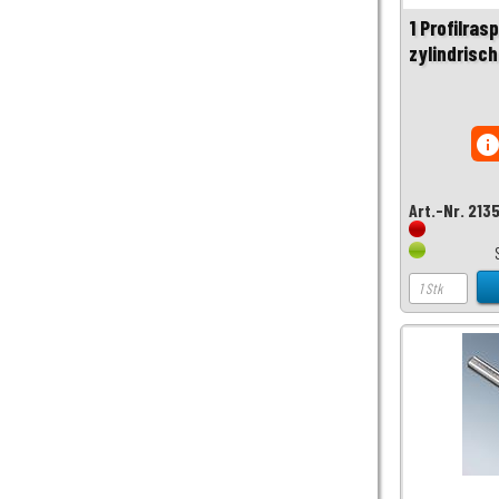
1 Profilras
zylindrisc
inf
Art.-Nr. 213