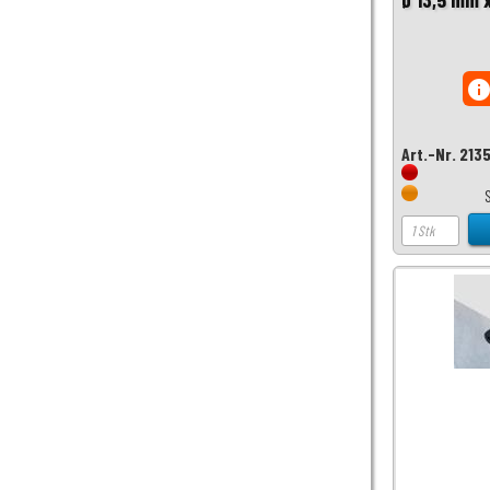
inf
Art.-Nr. 213