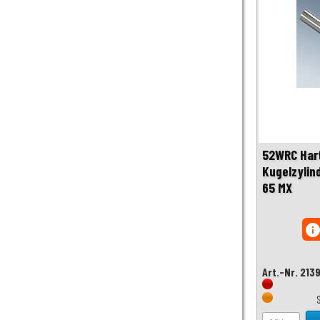
52WRC Hart
Kugelzylind
65 MX
inf
Art.-Nr. 213