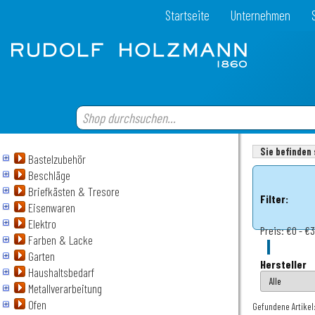
Startseite
Unternehmen
Sie befinden 
Bastelzubehör
Beschläge
Briefkästen & Tresore
Filter:
Eisenwaren
Elektro
Preis:
€0 - €3
Farben & Lacke
Garten
Hersteller
Haushaltsbedarf
Metallverarbeitung
Ofen
Gefundene Artikel: