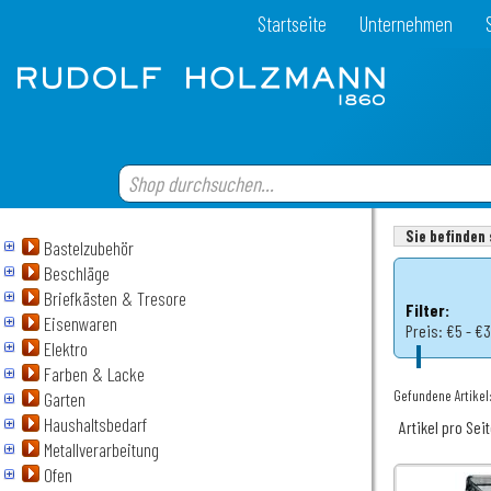
Startseite
Unternehmen
Sie befinden 
Bastelzubehör
Beschläge
Briefkästen & Tresore
Filter:
Eisenwaren
Preis:
€5 - €
Elektro
Farben & Lacke
Gefundene Artikel
Garten
Haushaltsbedarf
Artikel pro Sei
Metallverarbeitung
Ofen