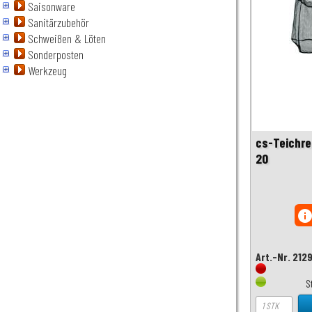
Saisonware
Sanitärzubehör
Schweißen & Löten
Sonderposten
Werkzeug
cs-Teichre
20
inf
Art.-Nr. 212
S