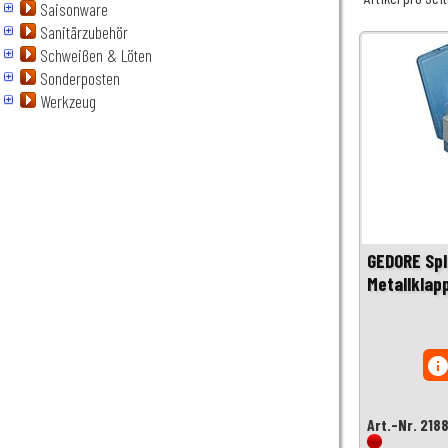
Saisonware
Sanitärzubehör
Schweißen & Löten
Sonderposten
Werkzeug
GEDORE Spl
Metallklap
inf
Art.-Nr. 218