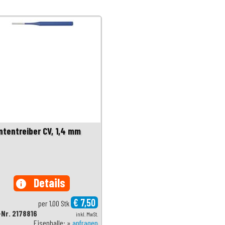
intentreiber CV, 1,4 mm
Details
info
€ 7,50
per 1,00 Stk
-Nr. 2178816
inkl. MwSt.
Eisenhalle: »
anfragen