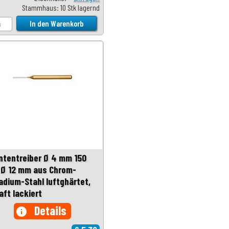
Stammhaus: 10 Stk lagernd
intentreiber Ø 4 mm 150
Ø 12 mm aus Chrom-
adium-Stahl luftghärtet,
aft lackiert
Details
info