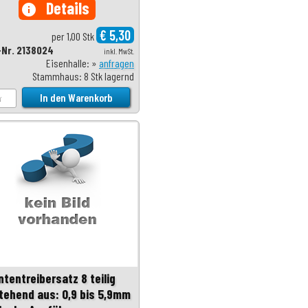
Details
info
€ 5,30
per 1,00 Stk
-Nr. 2138024
inkl. MwSt.
Eisenhalle: »
anfragen
Stammhaus: 8 Stk lagernd
ntentreibersatz 8 teilig
tehend aus: 0,9 bis 5,9mm