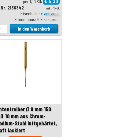
€ 5,30
per 1,00 Stk
-Nr. 2136342
inkl. MwSt.
Eisenhalle: »
anfragen
Stammhaus: 6 Stk lagernd
intentreiber Ø 8 mm 150
Ø 10 mm aus Chrom-
adium-Stahl luftgehärtet,
aft lackiert