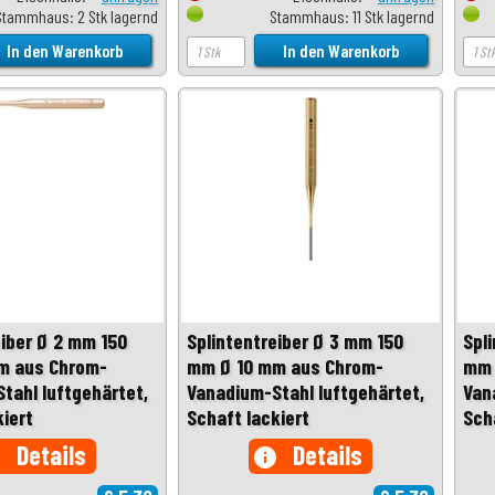
Stammhaus: 2 Stk lagernd
Stammhaus: 11 Stk lagernd
eiber Ø 2 mm 150
Splintentreiber Ø 3 mm 150
Spl
m aus Chrom-
mm Ø 10 mm aus Chrom-
mm 
tahl luftgehärtet,
Vanadium-Stahl luftgehärtet,
Van
kiert
Schaft lackiert
Sch
Details
Details
o
info