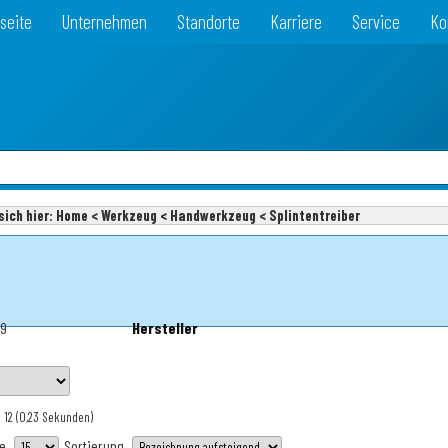
seite
Unternehmen
Standorte
Karriere
Service
Ko
sich hier:
Home < Werkzeug < Handwerkzeug < Splintentreiber
69
Hersteller
 12
(0,23 Sekunden)
te
Sortierung