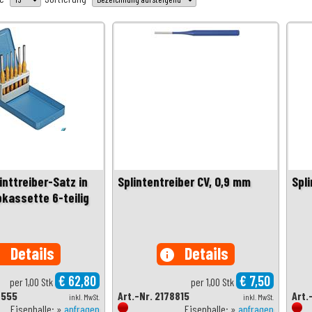
inttreiber-Satz in
Splintentreiber CV, 0,9 mm
Spl
pkassette 6-teilig
Details
Details
o
info
€ 62,80
€ 7,50
per 1,00 Stk
per 1,00 Stk
8555
Art.-Nr. 2178815
Art.
inkl. MwSt.
inkl. MwSt.
Eisenhalle: »
anfragen
Eisenhalle: »
anfragen