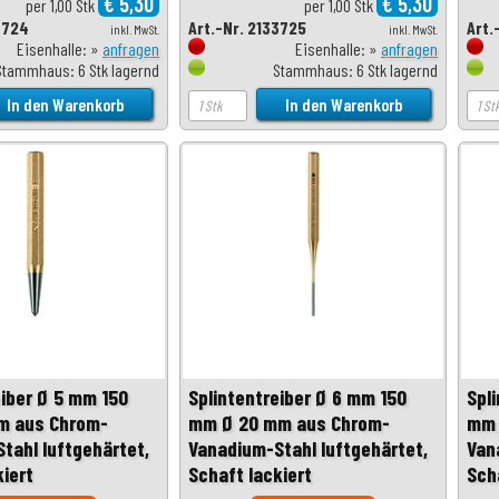
€ 5,30
€ 5,30
per 1,00 Stk
per 1,00 Stk
3724
Art.-Nr. 2133725
Art.
inkl. MwSt.
inkl. MwSt.
Eisenhalle: »
anfragen
Eisenhalle: »
anfragen
Stammhaus: 6 Stk lagernd
Stammhaus: 6 Stk lagernd
eiber Ø 5 mm 150
Splintentreiber Ø 6 mm 150
Spl
m aus Chrom-
mm Ø 20 mm aus Chrom-
mm 
tahl luftgehärtet,
Vanadium-Stahl luftgehärtet,
Van
kiert
Schaft lackiert
Sch