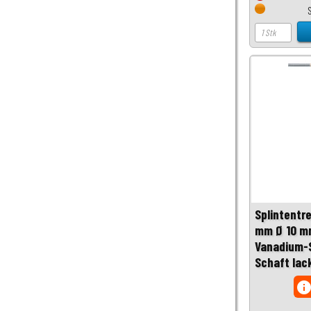
Splintentr
mm Ø 10 m
Vanadium-S
Schaft lac
inf