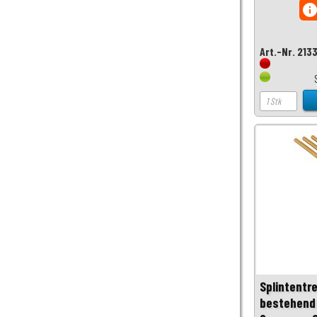
inf
Art.-Nr. 213
Splintentre
bestehend a