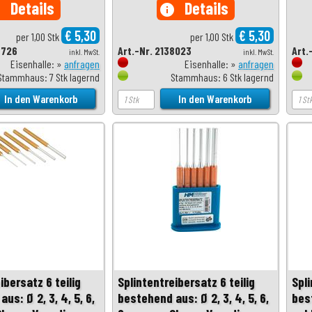
Details
Details
o
info
€ 5,30
€ 5,30
per 1,00 Stk
per 1,00 Stk
3726
Art.-Nr. 2138023
Art.
inkl. MwSt.
inkl. MwSt.
Eisenhalle: »
anfragen
Eisenhalle: »
anfragen
Stammhaus: 7 Stk lagernd
Stammhaus: 6 Stk lagernd
ibersatz 6 teilig
Splintentreibersatz 6 teilig
Spli
us: Ø 2, 3, 4, 5, 6,
bestehend aus: Ø 2, 3, 4, 5, 6,
bes