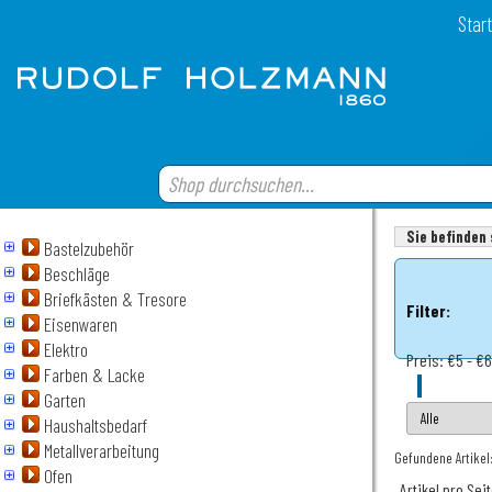
Start
Sie befinden 
Bastelzubehör
Beschläge
Briefkästen & Tresore
Filter:
Eisenwaren
Elektro
Preis:
€5 - €
Farben & Lacke
Garten
Haushaltsbedarf
Metallverarbeitung
Gefundene Artikel:
Ofen
Artikel pro Sei