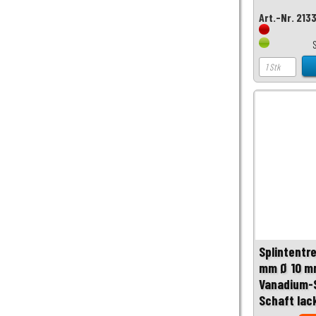
Art.-Nr. 213
Splintentr
mm Ø 10 m
Vanadium-S
Schaft lac