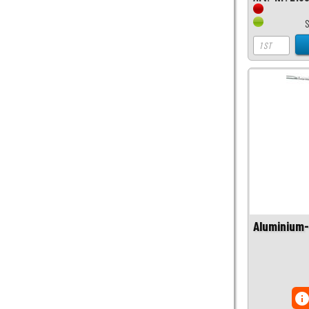
Aluminium-
inf