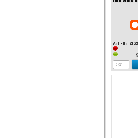
inf
Art.-Nr. 213