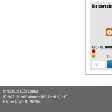
Kleidersch
inf
Art.-Nr. 688
Sta
Impressum
AGBs
Kontakt
© 2026 - Rudolf Holzmann 1860 GmbH & Co KG
Brünner Straße 11, 1210 Wien