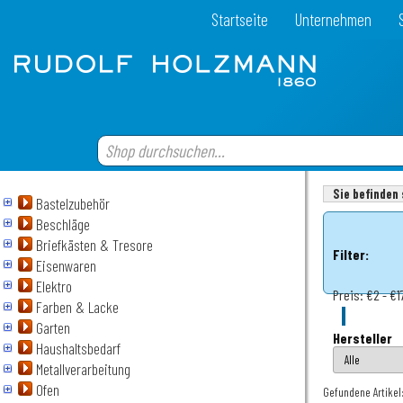
Startseite
Unternehmen
Sie befinden 
Bastelzubehör
Beschläge
Briefkästen & Tresore
Filter:
Eisenwaren
Elektro
Preis:
€2 - €1
Farben & Lacke
Garten
Hersteller
Haushaltsbedarf
Metallverarbeitung
Ofen
Gefundene Artikel