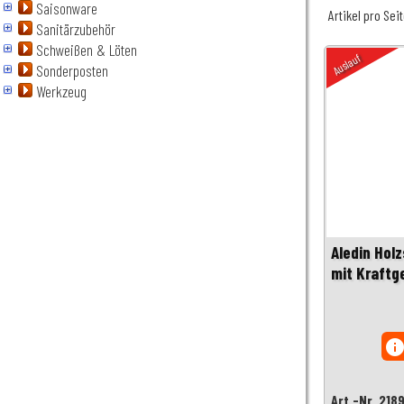
Saisonware
Artikel pro Sei
Sanitärzubehör
Schweißen & Löten
Auslauf
Sonderposten
Werkzeug
Aledin Hol
mit Kraftg
inf
Art.-Nr. 218