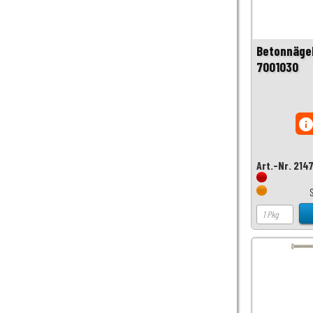
Betonnägel
7001030
inf
Art.-Nr. 214