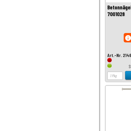
Betonnägel
7001028
inf
Art.-Nr. 214
S