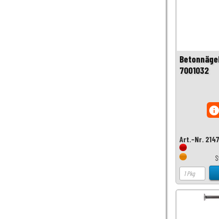
Betonnägel
7001032
inf
Art.-Nr. 214
S