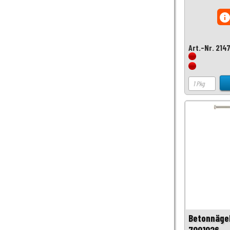
inf
Art.-Nr. 214
Betonnägel
7001026