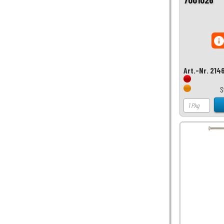
inf
Art.-Nr. 214
S