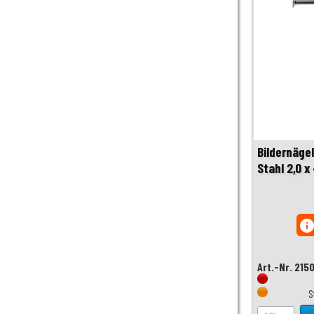
Bildernäge
Stahl 2,0 
inf
Art.-Nr. 215
S