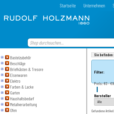
Startseite
Unternehmen
Sie befinden 
Bastelzubehör
Beschläge
Briefkästen & Tresore
Filter:
Eisenwaren
Elektro
Preis:
€0 - €
Farben & Lacke
Garten
Hersteller
Haushaltsbedarf
Metallverarbeitung
Ofen
Gefundene Artikel