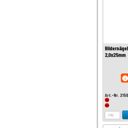
Bildernäge
2,0x25mm
inf
Art.-Nr. 215