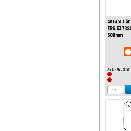
Antaro Län
ZRG.537RSI
600mm
inf
Art.-Nr. 216