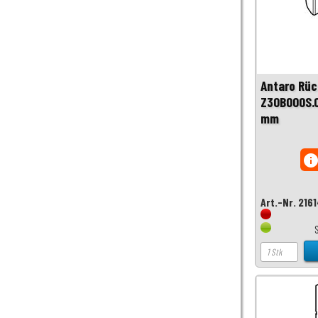
Antaro Rü
Z30B000S.
mm
inf
Art.-Nr. 216