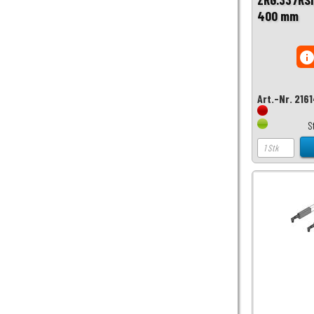
400 mm
inf
Art.-Nr. 216
S