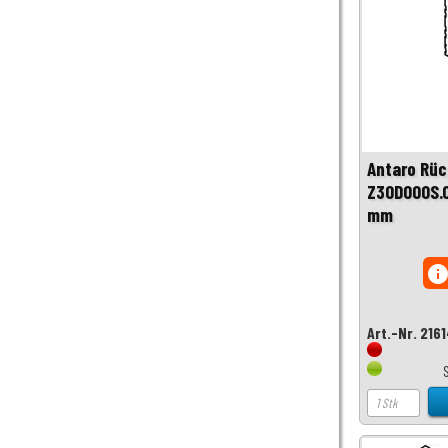
Antaro Rü
Z30D000S.
mm
inf
Art.-Nr. 216