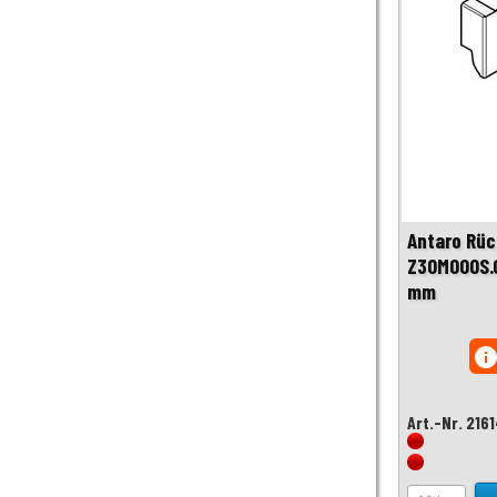
Antaro Rü
Z30M000S.
mm
inf
Art.-Nr. 216