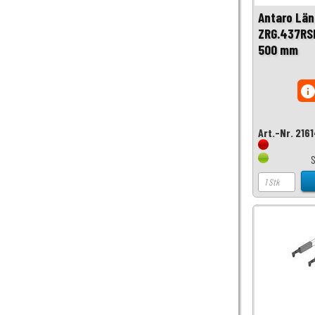
Antaro Län
ZRG.437RSI
500 mm
inf
Art.-Nr. 216
S