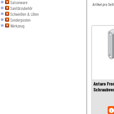
Saisonware
Artikel pro Sei
Sanitärzubehör
Schweißen & Löten
Sonderposten
Werkzeug
Antaro Fro
Schraubve
inf