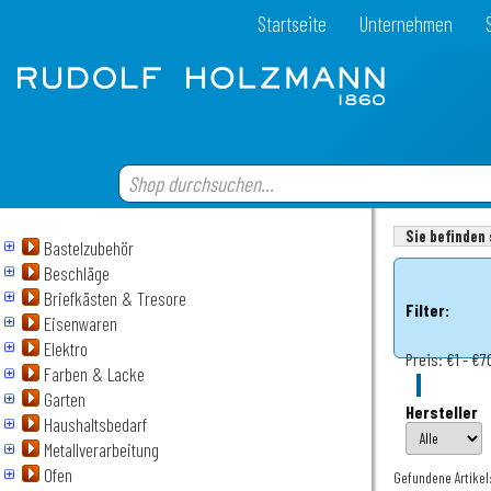
Startseite
Unternehmen
Sie befinden 
Bastelzubehör
Beschläge
Briefkästen & Tresore
Filter:
Eisenwaren
Elektro
Preis:
€1 - €7
Farben & Lacke
Garten
Hersteller
Haushaltsbedarf
Metallverarbeitung
Ofen
Gefundene Artikel