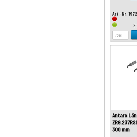
Art.-Nr. 197
S
Antaro Län
ZRG.237RSI
300 mm