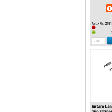
inf
Art.-Nr. 216
S
Antaro Län
ZRG.337RSI