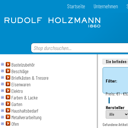
Startseite
Unternehmen
Sie befinden 
Bastelzubehör
Beschläge
Briefkästen & Tresore
Filter:
Eisenwaren
Elektro
Preis:
€1 - €5
Farben & Lacke
Garten
Hersteller
Haushaltsbedarf
Metallverarbeitung
Ofen
Gefundene Artikel