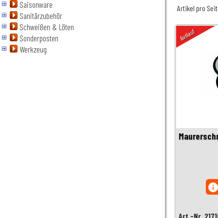
Saisonware
Artikel pro Sei
Sanitärzubehör
Schweißen & Löten
Auslauf
Sonderposten
Werkzeug
Maurerschn
inf
Art.-Nr. 217