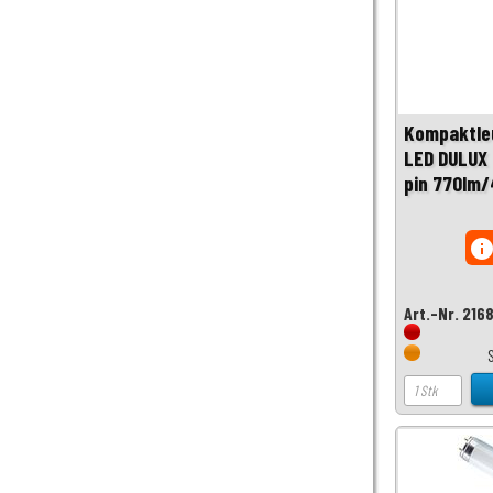
Kompaktle
LED DULUX
pin 770lm
inf
Art.-Nr. 216