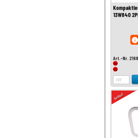
Kompaktle
13W840 2P
inf
Art.-Nr. 216
Auslauf