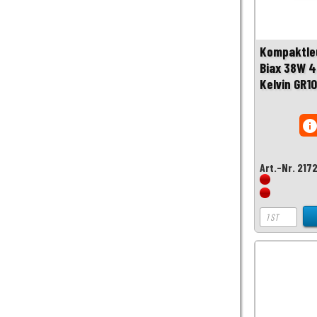
Kompaktle
Biax 38W 4
Kelvin GR1
inf
Art.-Nr. 217