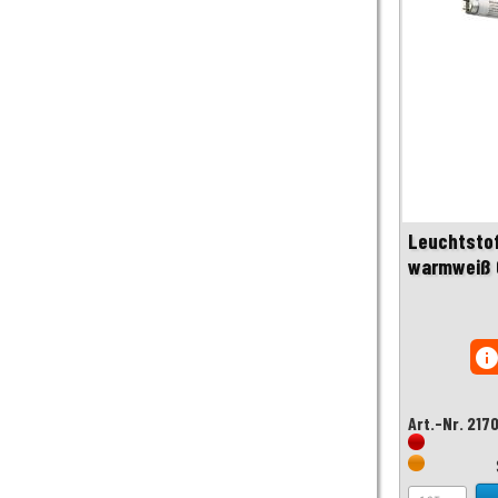
Leuchtstof
warmweiß 
inf
Art.-Nr. 217