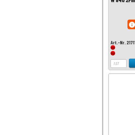
inf
Art.-Nr. 217