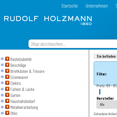
Startseite
Unternehmen
Sie befinden 
Bastelzubehör
Beschläge
Briefkästen & Tresore
Filter:
Eisenwaren
Elektro
Preis:
€5 - €1
Farben & Lacke
Garten
Hersteller
Haushaltsbedarf
Metallverarbeitung
Ofen
Gefundene Artikel