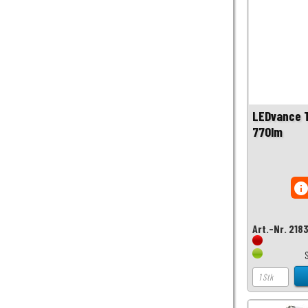
LEDvance 
770lm
inf
Art.-Nr. 218