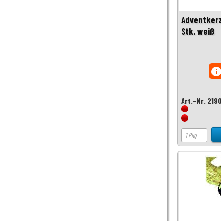
Adventkerz
Stk. weiß
inf
Art.-Nr. 219