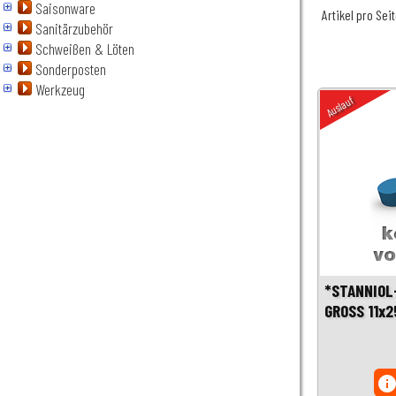
Saisonware
Artikel pro Sei
Sanitärzubehör
Schweißen & Löten
Sonderposten
Werkzeug
Auslauf
*STANNIOL
GROSS 11x
inf