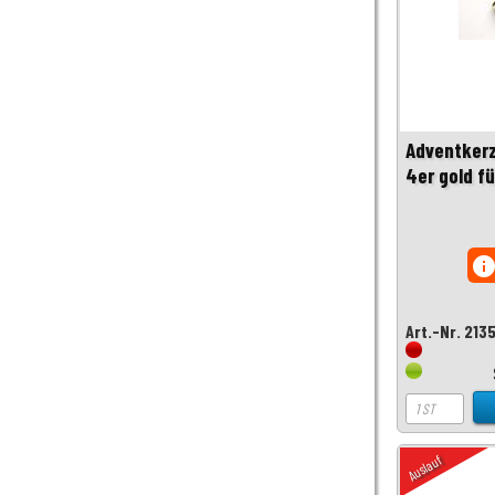
Adventkerz
4er gold f
inf
Art.-Nr. 213
Auslauf