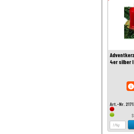
Adventkerz
4er silber 
inf
Art.-Nr. 217
S