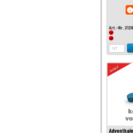
inf
Art.-Nr. 212
Auslauf
Adventkale