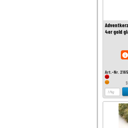
Adventkerz
4er gold gl
inf
Art.-Nr. 216
S