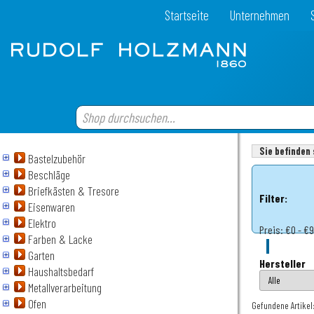
Startseite
Unternehmen
Sie befinden 
Bastelzubehör
Beschläge
Briefkästen & Tresore
Filter:
Eisenwaren
Elektro
Preis:
€0 - €
Farben & Lacke
Garten
Hersteller
Haushaltsbedarf
Metallverarbeitung
Ofen
Gefundene Artikel