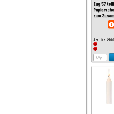
Zug 57 teil
Papierscha
zum Zusa
inf
Art.-Nr. 219